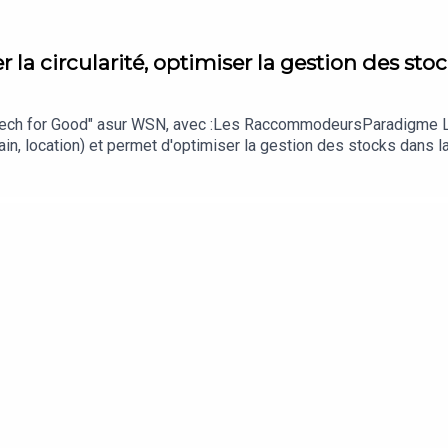
lbert.com
.fr/
r la circularité, optimiser la gestion des sto
tagram.com/thegoodgoods.fr/
ech for Good" asur WSN, avec :Les RaccommodeursParadigme Liz
 main, location) et permet d'optimiser la gestion des stocks dans
les et leur impact transformateur sur l'industrie. Un incontourna
ovationDurable