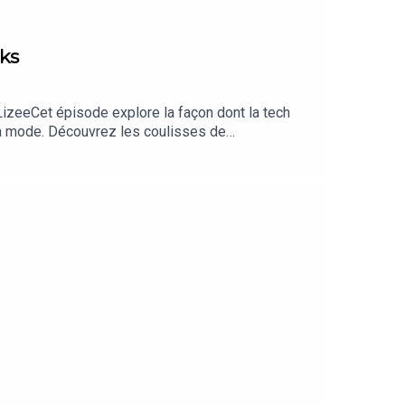
cks
eeCet épisode explore la façon dont la tech
 la mode. Découvrez les coulisses de
ble pour les pros de la mode responsable !