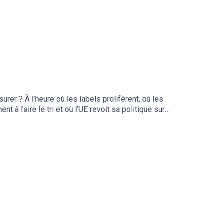
rer ? À l’heure où les labels prolifèrent, où les
 à faire le tri et où l’UE revoit sa politique sur
 paramètres et accompagner le changement, dans ce
ui représentent trois entités très différentes
ne écoute ! Marie Nguyen, fondatrice de
and Sustainable Retail chez Unibail-Rodamco-
de la programmation de Première Classe / WSN,
ur toutes les plateformes d’écoute