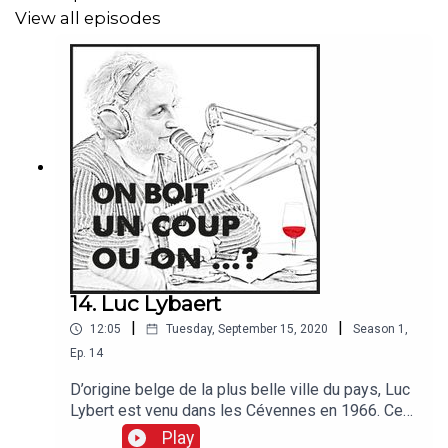
View all episodes
14. Luc Lybaert
|
|
12:05
Tuesday, September 15, 2020
Season
1
,
Ep.
14
D’origine belge de la plus belle ville du pays, Luc
Lybert est venu dans les Cévennes en 1966. Ce
territoire est aujourd’hui celui de son vignoble.
Play