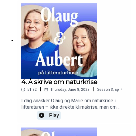
blant annet snakket om utroskap, klasse, musikk,
dagbøker, og 90-tallet. I denne sesongen skal de
snakke om kritikk, translitteratur og trening – og
mye mer. Første episode kommer 3. november!
4. Å skrive om naturkrise
|
|
51:32
Thursday, June 8, 2023
Season
3
,
Ep.
4
I dag snakker Olaug og Marie om naturkrise i
litteraturen – ikke direkte klimakrise, men om
forholdet mellom natur og menneske og om tap
Play
av artsmangfold, ofte som følge av menneskelig
aktivitet. Er naturlitteratur den nye politiske
litteraturen? Hva er endringsblindhet og rewilding,