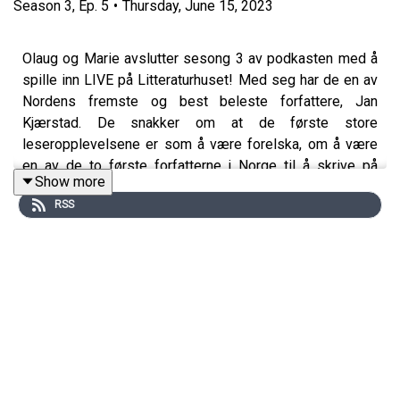
Season
3
,
Ep.
5
•
Thursday, June 15, 2023
Olaug og Marie avslutter sesong 3 av podkasten med å
spille inn LIVE på Litteraturhuset! Med seg har de en av
Nordens fremste og best beleste forfattere, Jan
Kjærstad. De snakker om at de første store
leseropplevelsene er som å være forelska, om å være
en av de to første forfatterne i Norge til å skrive på
Show more
datamaskin, og om å IKKE lese 200 bøker i året.
RSS
Disse bøkene og forfatterne nevnes i episoden:
-
En tid for å leve
av Jan Kjærstad, Aschehoug (2021)
-
Menneskets bølger. Essays og artikler
av Jan
Kjærstad, Aschehoug (2022)
-
Passasjeren
av Cormac McCarthy, overs. Knut