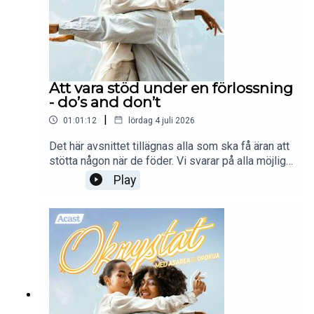
Att vara stöd under en förlossning
- do’s and don’t
|
01:01:12
lördag 4 juli 2026
Det här avsnittet tillägnas alla som ska få äran att
stötta någon när de föder. Vi svarar på alla möjliga
frågor om hur man är en bra stödperson under
Play
födandet och vad man gärna kan undvika. Enjoy!