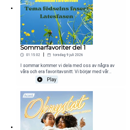
Sommarfavoriter del 1
|
01:15:02
torsdag 9 juli 2026
I sommar kommer vi dela med oss av några av
våra och era favoritavsnitt. Vi börjar med vår
temaserie Födselns faser. Först ut, Latensfasen!
Play
Enjoy!