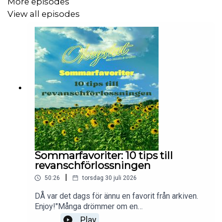
More episodes
View all episodes
Sommarfavoriter: 10 tips till
revanschförlossningen
|
50:26
torsdag 30 juli 2026
DÅ var det dags för ännu en favorit från arkiven.
Enjoy!"Många drömmer om en
revanschförlossning. Eller så vill man maxa
Play