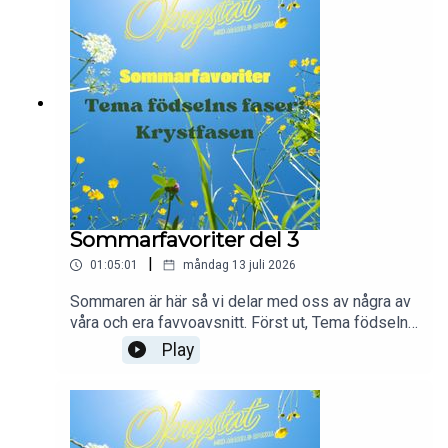
Sommarfavoriter del 3
|
01:05:01
måndag 13 juli 2026
Sommaren är här så vi delar med oss av några av
våra och era favvoavsnitt. Först ut, Tema födselns
faser!"Del tre i vårt tema om födselns faser är
Play
kommen. Idag går vi igenom den mytomspunna
krysfasen. Vad man kan vänta sig, hur olika det
kan vara, vad man får och inte får göra! All that
good stuff. Hoppas ni gillar!"