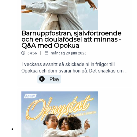
Barnuppfostran, självförtroende
och en doulafödsel att minnas -
Q&A med Opokua
|
54:56
måndag 29 juni 2026
I veckans avsnitt så skickade ni in frågor till
Opokua och dom svarar hon på. Det snackas om
självförtroende, barnuppfostran, en doulafödsel
Play
att minnas och mycket mer. Enjoy!