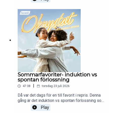
chanserna till en bra upplevelse första gången
man föder. I det här avsnittet ger vi 10 tips som
förhoppningsvis kan bidra till det!"
Sommarfavoriter- induktion vs
spontan förlossning
|
47:38
torsdag 23 juli 2026
Då var det dags för en till favorit i repris. Denna
gång är det induktion vs spontan förlossning som
avhandlas. Enjoy!
Play