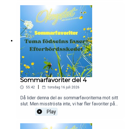
Sommarfavoriter del 4
|
55:42
torsdag 16 juli 2026
Då lider denna del av sommarfavoriterna mot sitt
slut. Men misströsta inte, vi har fler favoriter på
lager."Dags för den sista delen i vårt tema om
Play
förlossningens faser. Tiden är kommen för
moderkakan att födas!"