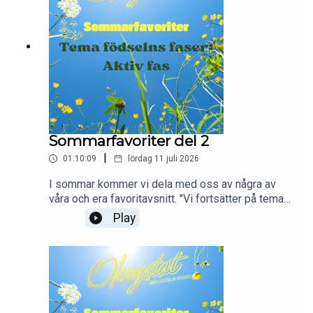
Sommarfavoriter del 2
|
01:10:09
lördag 11 juli 2026
I sommar kommer vi dela med oss av några av
våra och era favoritavsnitt. "Vi fortsätter på temat
"förlossningens faser". Förra veckan pratade vi
Play
om "latensfasen" (mognadsfasen) och i veckans
avsnittet går vi igenom det som brukar kallas
aktiv fas eller den DJUPA fasen som vi föredrar
att kalla den. Enjoy!"