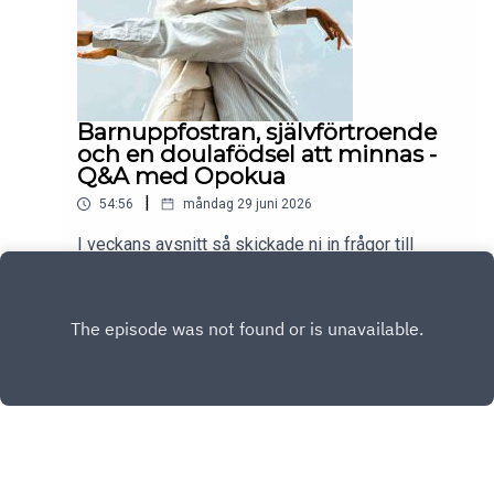
Barnuppfostran, självförtroende
och en doulafödsel att minnas -
Q&A med Opokua
|
54:56
måndag 29 juni 2026
I veckans avsnitt så skickade ni in frågor till
Opokua och dom svarar hon på. Det snackas om
självförtroende, barnuppfostran, en doulafödsel
Play
att minnas och mycket mer. Enjoy!