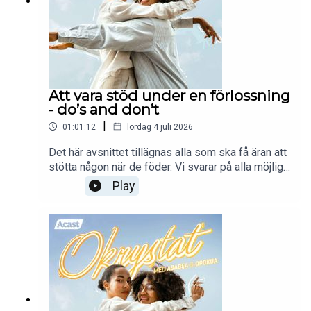
Att vara stöd under en förlossning
- do’s and don’t
|
01:01:12
lördag 4 juli 2026
Det här avsnittet tillägnas alla som ska få äran att
stötta någon när de föder. Vi svarar på alla möjliga
frågor om hur man är en bra stödperson under
Play
födandet och vad man gärna kan undvika. Enjoy!