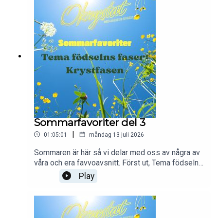
Sommarfavoriter del 3
|
01:05:01
måndag 13 juli 2026
Sommaren är här så vi delar med oss av några av
våra och era favvoavsnitt. Först ut, Tema födselns
faser!"Del tre i vårt tema om födselns faser är
Play
kommen. Idag går vi igenom den mytomspunna
krysfasen. Vad man kan vänta sig, hur olika det
kan vara, vad man får och inte får göra! All that
good stuff. Hoppas ni gillar!"