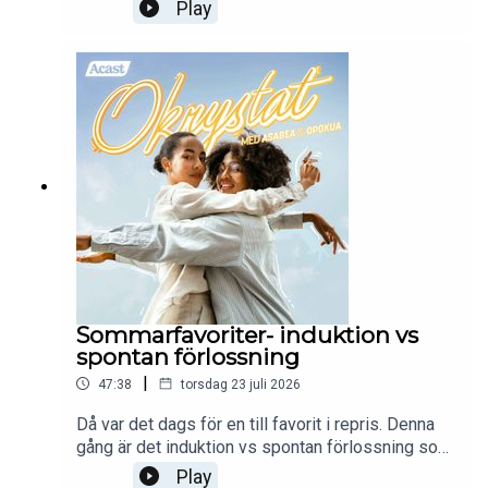
revanschförlossning. Eller så vill man maxa
Play
chanserna till en bra upplevelse första gången
man föder. I det här avsnittet ger vi 10 tips som
förhoppningsvis kan bidra till det!"
Sommarfavoriter- induktion vs
spontan förlossning
|
47:38
torsdag 23 juli 2026
Då var det dags för en till favorit i repris. Denna
gång är det induktion vs spontan förlossning som
avhandlas. Enjoy!
Play