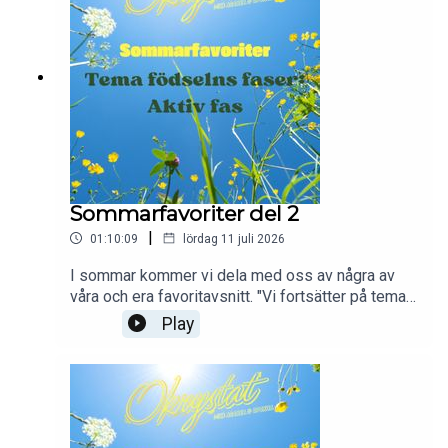
Sommarfavoriter del 2
|
01:10:09
lördag 11 juli 2026
I sommar kommer vi dela med oss av några av
våra och era favoritavsnitt. "Vi fortsätter på temat
"förlossningens faser". Förra veckan pratade vi
Play
om "latensfasen" (mognadsfasen) och i veckans
avsnittet går vi igenom det som brukar kallas
aktiv fas eller den DJUPA fasen som vi föredrar
att kalla den. Enjoy!"