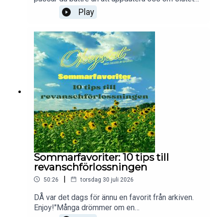
på födselprocessen, nämligen fjärde trimetern.
Play
Kroppen har förändrats mycket under graviditeten,
men minst lika mycket händer efteråt, även modet
inte är lika synligt på utsidan. Vi tar upp allt det
där "som ingen berättade", så ni är fler som känner
er förberedda när det väl är er tur. Enjoy!
Sommarfavoriter: 10 tips till
revanschförlossningen
|
50:26
torsdag 30 juli 2026
DÅ var det dags för ännu en favorit från arkiven.
Enjoy!"Många drömmer om en