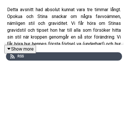
Detta avsnitt had absolut kunnat vara tre timmar långt.
Opokua och Stina snackar om några favvoämnen,
nämligen stil och graviditet. Vi får höra om Stinas
gravidstil och tipset hon har till alla som försöker hitta
sin stil när kroppen genomgår en så stor förändring. Vi
får höra hur hennes första födsel va (underbar!) och hur
Show more
hon förbereder sig inför den kommande. Stina släpper ju
RSS
en ny bok om färganalys 15/9 så vi snackade såklart om
det också. Om ni vill höra mer om färganalys och även
hudvård (hon är ju som känt medgrundare till
hudvårdsmärket Mantle) så djupdyker vi ner i just det i
veckans patreonavsnitt. Enjoy!