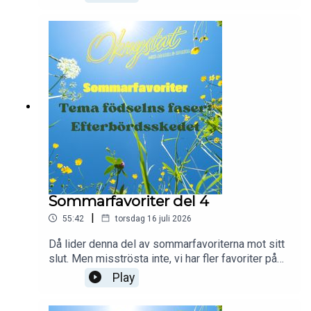
Sommarfavoriter del 4
|
55:42
torsdag 16 juli 2026
Då lider denna del av sommarfavoriterna mot sitt
slut. Men misströsta inte, vi har fler favoriter på
lager."Dags för den sista delen i vårt tema om
Play
förlossningens faser. Tiden är kommen för
moderkakan att födas!"