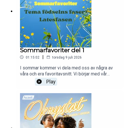
Sommarfavoriter del 1
|
01:15:02
torsdag 9 juli 2026
I sommar kommer vi dela med oss av några av
våra och era favoritavsnitt. Vi börjar med vår
temaserie Födselns faser. Först ut, Latensfasen!
Play
Enjoy!