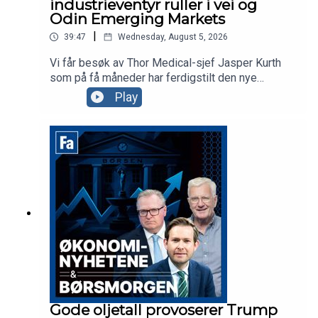
industrieventyr ruller i vei og
Odin Emerging Markets
|
39:47
Wednesday, August 5, 2026
Vi får besøk av Thor Medical-sjef Jasper Kurth
som på få måneder har ferdigstilt den nye
fabrikken på Herøya og levert første kundeordre.
Play
Odin-forvalter Dan Erik Glover forklarer hvorfor
«fremvoksende økonomier»-fond i dag i praksis
er techfond og aksjekommentator Karl Johan
Molnes minner oss om at det er mer AI og
telekom enn Space i SpaceX.
Gode oljetall provoserer Trump