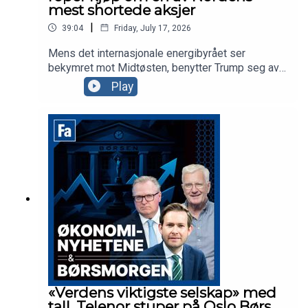
mest shortede aksjer
|
39:04
Friday, July 17, 2026
Mens det internasjonale energibyrået ser
bekymret mot Midtøsten, benytter Trump seg av
den beste sendetid til å anklage Kina for
Play
valgresultatet i 2020. Ellers har vi
finansdirektøren i Yara og Tomra-sjefen med oss
for å snakke om ferske tall, mens vi snakker om
markedet og porteføljen til Sverre Bjerkeli i Hvaler
Invest.
«Verdens viktigste selskap» med
tall, Telenor stuper på Oslo Børs,