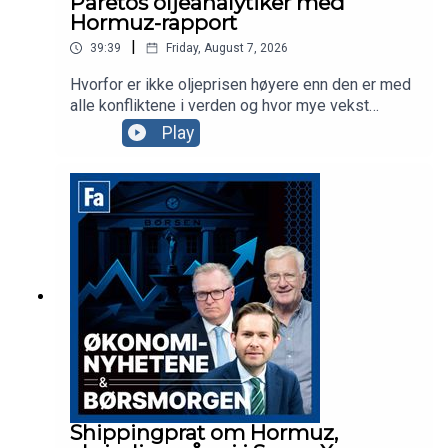
Paretos oljeanalytiker med
Hormuz-rapport
|
39:39
Friday, August 7, 2026
Hvorfor er ikke oljeprisen høyere enn den er med
alle konfliktene i verden og hvor mye vekst
skaper satellittsatsingen som skjer i
Play
teknologibransjen? Vi spør dagens to gjester,
konsernsjef Vegard Wollan i Nordic
Semiconductor og oljeanalytiker i Pareto, Tom
Erik Kristiansen.
Shippingprat om Hormuz,