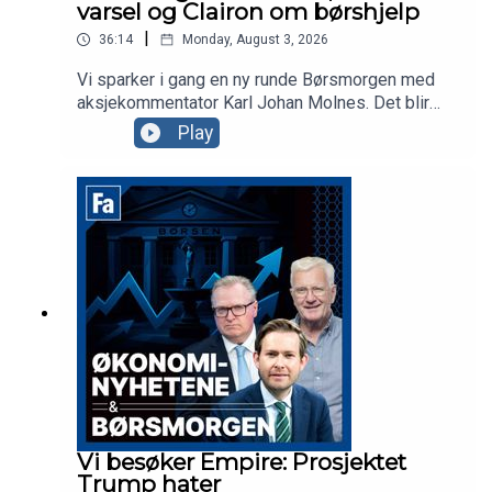
varsel og Clairon om børshjelp
|
36:14
Monday, August 3, 2026
Vi sparker i gang en ny runde Børsmorgen med
aksjekommentator Karl Johan Molnes. Det blir
mer om resultatvarselet fra flyselskapet Norse,
Play
utviklingen i Iran-krigen og Akers vei mot børs
med AI-datasenterselskapet Nscale. Clairon-
partner Anders Tuv er gjest i studio for å snakke
om samarbeidet deres med Euronext for å hjelpe
selskaper mot børs i Oslo eller Stockholm.
Vi besøker Empire: Prosjektet
Trump hater