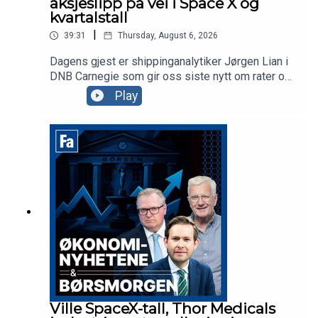
aksjeslipp på vei i Space X og
kvartalstall
|
39:31
Thursday, August 6, 2026
Dagens gjest er shippinganalytiker Jørgen Lian i
DNB Carnegie som gir oss siste nytt om rater og
situasjonen i Hormuzstredet. Vi sparker i gang
Play
børsdagen med å kaste oss over
kvartalsrapporter fra Nordic Semi og Hexagon
Composites, samt trafikktall fra Norwegian og
Space X. Elon Musk-selskapet falt kraftig på børs
etter tallslippet sitt og torsdag går lockup'en ut
for en stor bunke aksjer i selskapet. Betyr det at
mange innsidere nå vil selge? Vi spør
aksjekommentator Karl Johan Molnes.
Ville SpaceX-tall, Thor Medicals