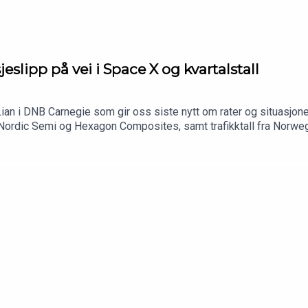
lipp på vei i Space X og kvartalstall
ian i DNB Carnegie som gir oss siste nytt om rater og situasjon
 Nordic Semi og Hexagon Composites, samt trafikktall fra Norweg
 lockup'en ut for en stor bunke aksjer i selskapet. Betyr det at ma