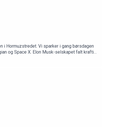
en i Hormuzstredet. Vi sparker i gang børsdagen
ian og Space X. Elon Musk-selskapet falt kraftig
nge innsidere nå vil selge? Vi spør