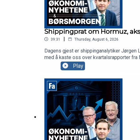
Shippingprat om Hormuz, aksjes
|
39:31
Thursday, August 6, 2026
Dagens gjest er shippinganalytiker Jørgen L
med å kaste oss over kvartalsrapporter fra
på børs etter tallslippet sitt og torsdag går
Play
aksjekommentator Karl Johan Molnes.