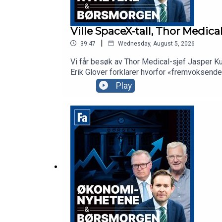
Ville SpaceX-tall, Thor Medica
|
39:47
Wednesday, August 5, 2026
Vi får besøk av Thor Medical-sjef Jasper Ku
Erik Glover forklarer hvorfor «fremvoksend
mer AI og telekom enn Space i SpaceX.
Play