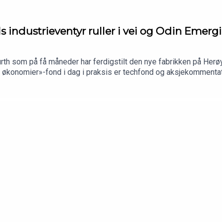
ls industrieventyr ruller i vei og Odin Emer
rth som på få måneder har ferdigstilt den nye fabrikken på Herøy
e økonomier»-fond i dag i praksis er techfond og aksjekommenta