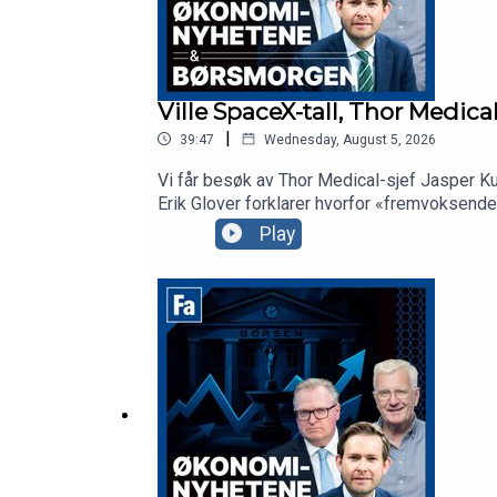
Ville SpaceX-tall, Thor Medica
|
39:47
Wednesday, August 5, 2026
Vi får besøk av Thor Medical-sjef Jasper Ku
Erik Glover forklarer hvorfor «fremvoksend
mer AI og telekom enn Space i SpaceX.
Play