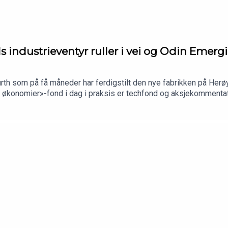
ls industrieventyr ruller i vei og Odin Emer
rth som på få måneder har ferdigstilt den nye fabrikken på Herøy
e økonomier»-fond i dag i praksis er techfond og aksjekommenta