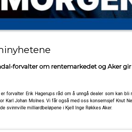
minyhetene
mdal-forvalter om rentemarkedet og Aker gi
 er forvalter Erik Hagerups råd om å unngå dealer som kan bli 
 Karl Johan Molnes. Vi får også med oss konsernsjef Knut Ness
å de svinnville milliardbeløpene i Kjell Inge Røkkes Aker.