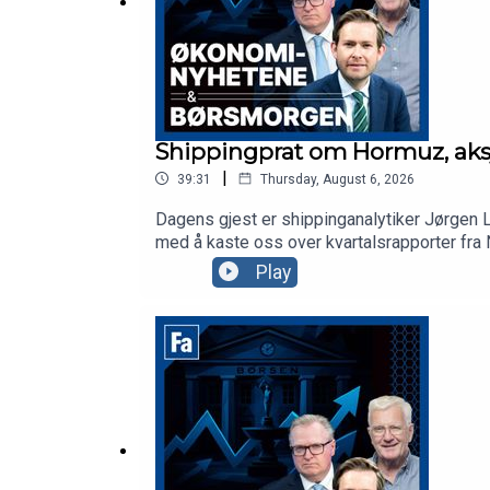
Shippingprat om Hormuz, aksjes
|
39:31
Thursday, August 6, 2026
Dagens gjest er shippinganalytiker Jørgen L
med å kaste oss over kvartalsrapporter fra
på børs etter tallslippet sitt og torsdag går
Play
aksjekommentator Karl Johan Molnes.