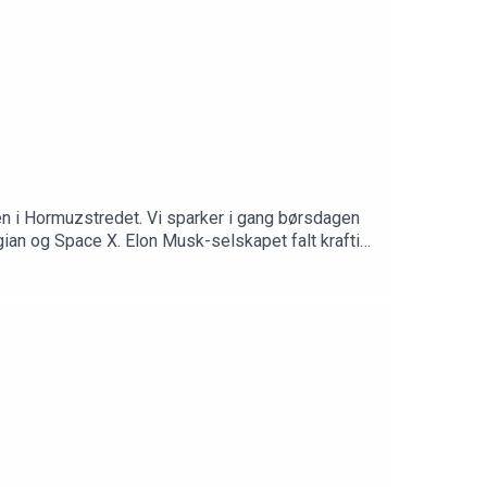
en i Hormuzstredet. Vi sparker i gang børsdagen
ian og Space X. Elon Musk-selskapet falt kraftig
nge innsidere nå vil selge? Vi spør