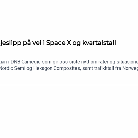
lipp på vei i Space X og kvartalstall
ian i DNB Carnegie som gir oss siste nytt om rater og situasjon
 Nordic Semi og Hexagon Composites, samt trafikktall fra Norweg
 lockup'en ut for en stor bunke aksjer i selskapet. Betyr det at ma