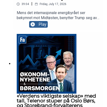
|
39:04
Friday, July 17, 2026
Mens det internasjonale energibyrået ser
bekymret mot Midtøsten, benytter Trump seg av
den beste sendetid til å anklage Kina for
Play
valgresultatet i 2020. Ellers har vi
finansdirektøren i Yara og Tomra-sjefen med oss
for å snakke om ferske tall, mens vi snakker om
markedet og porteføljen til Sverre Bjerkeli i Hvaler
Invest.
«Verdens viktigste selskap» med
tall, Telenor stuper på Oslo Børs,
og Storebrand-forvalterens