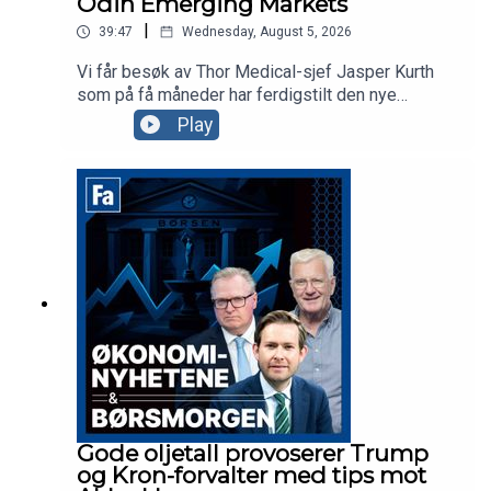
Odin Emerging Markets
|
39:47
Wednesday, August 5, 2026
Vi får besøk av Thor Medical-sjef Jasper Kurth
som på få måneder har ferdigstilt den nye
fabrikken på Herøya og levert første kundeordre.
Play
Odin-forvalter Dan Erik Glover forklarer hvorfor
«fremvoksende økonomier»-fond i dag i praksis
er techfond og aksjekommentator Karl Johan
Molnes minner oss om at det er mer AI og
telekom enn Space i SpaceX.
Gode oljetall provoserer Trump
og Kron-forvalter med tips mot