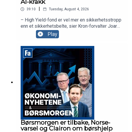
AI-krakk
|
39:10
Tuesday, August 4, 2026
– High Yield-fond er vel mer en sikkerhetsstropp
enn et sikkerhetsbelte, sier Kron-forvalter Joar
Hagatun som diskuterer strategier for de som er
Play
redd for et AI-krakk. Sammen med
aksjekommentator Karl Johan Molnes ser vi
nærmere på dagens nyheter, inkludert ferske tall
fra BP og kursfallet i Norse.
Børsmorgen er tilbake, Norse-
varsel og Clairon om børshjelp