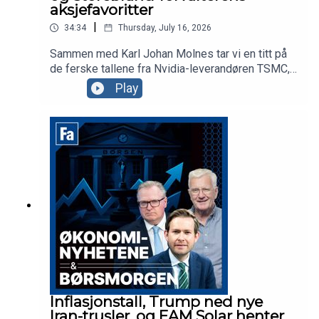
aksjefavoritter
|
34:34
Thursday, July 16, 2026
Sammen med Karl Johan Molnes tar vi en titt på
de ferske tallene fra Nvidia-leverandøren TSMC,
Trumps siste olje-utspill, og Telenor hvor
Play
investorene reagerer med å sende aksjen rett ned
på Oslo Børs. Vi får også besøk av Storebrand-
forvalter Sunniva Bratt Slette, som forteller om
strategien og aksjefavorittene til fondet
Fremtidens Byer.
Inflasjonstall, Trump ned nye
Iran-trusler, og EAM Solar henter