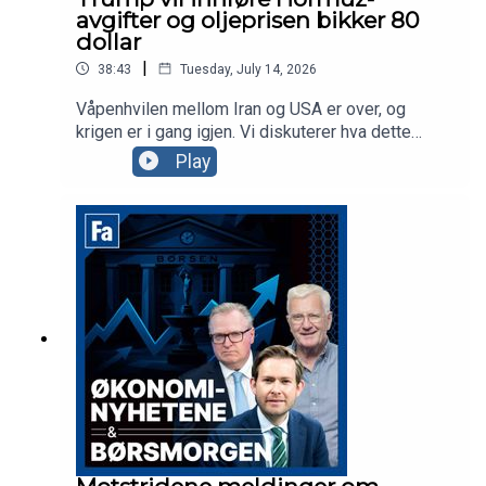
avgifter og oljeprisen bikker 80
dollar
|
38:43
Tuesday, July 14, 2026
Våpenhvilen mellom Iran og USA er over, og
krigen er i gang igjen. Vi diskuterer hva dette
betyr både fra politikkens side, men også hvilken
Play
betydning dette har for aksjemarkedet med både
Karl Johan Molnes og dagens gjest, Paul Harper,
aksjestrateg i DNB Carnegie. Vi diskuterer også
siste porteføljeendringer til Harper, og hvordan
han vil manøvere seg gjennom et marked som
igjen blir preget av uro.