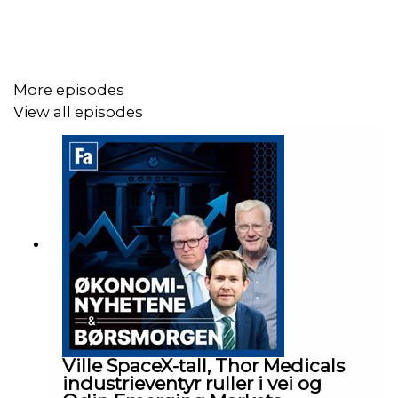
More episodes
View all episodes
Ville SpaceX-tall, Thor Medicals
industrieventyr ruller i vei og