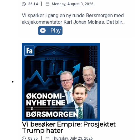
|
36:14
Monday, August 3, 2026
Vi sparker i gang en ny runde Børsmorgen med
aksjekommentator Karl Johan Molnes. Det blir
mer om resultatvarselet fra flyselskapet Norse,
Play
utviklingen i Iran-krigen og Akers vei mot børs
med AI-datasenterselskapet Nscale. Clairon-
partner Anders Tuv er gjest i studio for å snakke
om samarbeidet deres med Euronext for å hjelpe
selskaper mot børs i Oslo eller Stockholm.
Vi besøker Empire: Prosjektet
Trump hater
|
08:35
Thursday, July 23, 2026