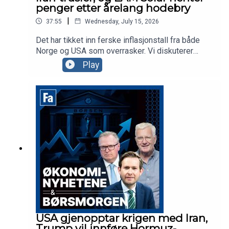
penger etter årelang hodebry
|
37:55
Wednesday, July 15, 2026
Det har tikket inn ferske inflasjonstall fra både
Norge og USA som overrasker. Vi diskuterer
hvordan dette påvirker pengepolitikken fremover
Play
sammen med Harald Magnus Andreassen i SB1
Markets. Vi får også med oss Viktor Jacobsen,
styreleder i EAM Solar, som er på vei ut av en
årelang rettstrid i Italia, og som nå lover et annet
fokus for selskapet fremover.
USA gjenopptar krigen med Iran,
Trump vil innføre Hormuz-