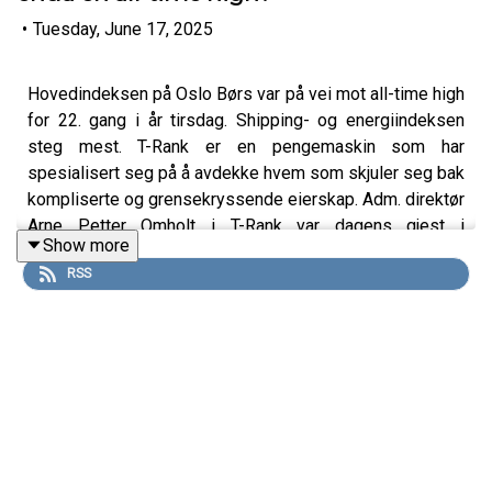
•
Tuesday, June 17, 2025
Hovedindeksen på Oslo Børs var på vei mot all-time high
for 22. gang i år tirsdag. Shipping- og energiindeksen
steg mest. T-Rank er en pengemaskin som har
spesialisert seg på å avdekke hvem som skjuler seg bak
kompliserte og grensekryssende eierskap. Adm. direktør
Arne Petter Omholt i T-Rank var dagens gjest i
Show more
Økonominyhetene på FaTV 17. juni 2025.
RSS