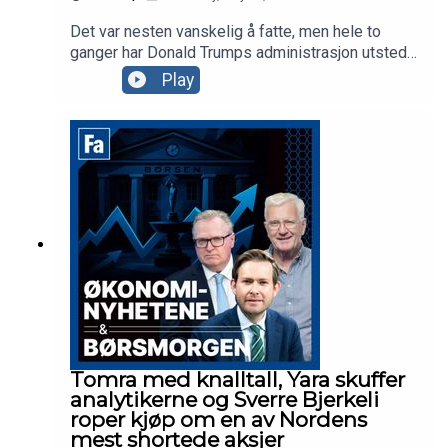
Det var nesten vanskelig å fatte, men hele to
ganger har Donald Trumps administrasjon utstedt
stoppordrer for det godkjente gigantprosjektet
Play
innen havvind, Empire Wind utenfor New York.
Prosjekter tilhørende Ørsted og andre selskaper
ble også forsøkt stoppet, men hva er det som
irriterer presidenten? Vi drar til Brooklyn i New
York for å se på det som er et av Equinors største
prosjekter noensinne.
Tomra med knalltall, Yara skuffer
analytikerne og Sverre Bjerkeli
roper kjøp om en av Nordens
mest shortede aksjer