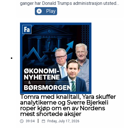
ganger har Donald Trumps administrasjon utstedt
stoppordrer for det godkjente gigantprosjektet
Play
innen havvind, Empire Wind utenfor New York.
Prosjekter tilhørende Ørsted og andre selskaper
ble også forsøkt stoppet, men hva er det som
irriterer presidenten? Vi drar til Brooklyn i New
York for å se på det som er et av Equinors største
prosjekter noensinne.
Tomra med knalltall, Yara skuffer
analytikerne og Sverre Bjerkeli
roper kjøp om en av Nordens
mest shortede aksjer
|
39:04
Friday, July 17, 2026