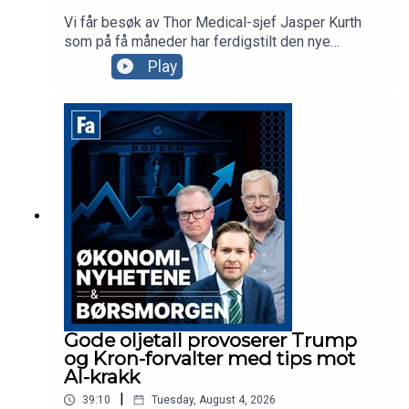
Vi får besøk av Thor Medical-sjef Jasper Kurth
som på få måneder har ferdigstilt den nye
fabrikken på Herøya og levert første kundeordre.
Play
Odin-forvalter Dan Erik Glover forklarer hvorfor
«fremvoksende økonomier»-fond i dag i praksis
er techfond og aksjekommentator Karl Johan
Molnes minner oss om at det er mer AI og
telekom enn Space i SpaceX.
Gode oljetall provoserer Trump
og Kron-forvalter med tips mot
AI-krakk
|
39:10
Tuesday, August 4, 2026