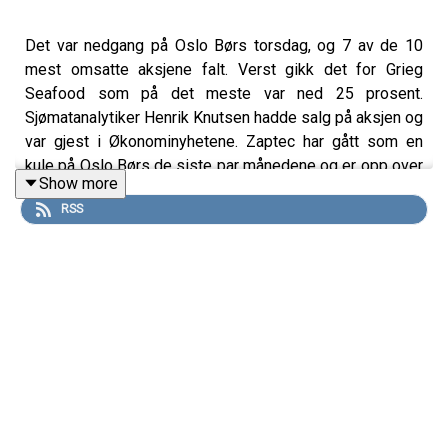
Det var nedgang på Oslo Børs torsdag, og 7 av de 10
mest omsatte aksjene falt. Verst gikk det for Grieg
Seafood som på det meste var ned 25 prosent.
Sjømatanalytiker Henrik Knutsen hadde salg på aksjen og
var gjest i Økonominyhetene. Zaptec har gått som en
kule på Oslo Børs de siste par månedene og er opp over
Show more
100 prosent siden bunnen i november 2024. Adm.
RSS
direktør Kurt Østrem var gjest i Økonominyhetene
torsdag 20. februar 2025.