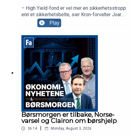
– High Yield-fond er vel mer en sikkerhetsstropp
enn et sikkerhetsbelte, sier Kron-forvalter Joar
Hagatun som diskuterer strategier for de som er
Play
redd for et AI-krakk. Sammen med
aksjekommentator Karl Johan Molnes ser vi
nærmere på dagens nyheter, inkludert ferske tall
fra BP og kursfallet i Norse.
Børsmorgen er tilbake, Norse-
varsel og Clairon om børshjelp
|
36:14
Monday, August 3, 2026