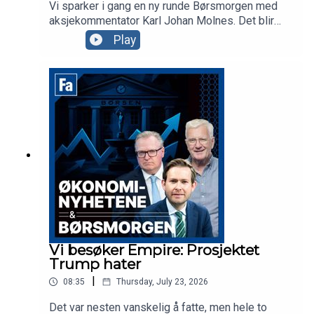
Vi sparker i gang en ny runde Børsmorgen med
aksjekommentator Karl Johan Molnes. Det blir
mer om resultatvarselet fra flyselskapet Norse,
Play
utviklingen i Iran-krigen og Akers vei mot børs
med AI-datasenterselskapet Nscale. Clairon-
partner Anders Tuv er gjest i studio for å snakke
om samarbeidet deres med Euronext for å hjelpe
selskaper mot børs i Oslo eller Stockholm.
Vi besøker Empire: Prosjektet
Trump hater
|
08:35
Thursday, July 23, 2026
Det var nesten vanskelig å fatte, men hele to