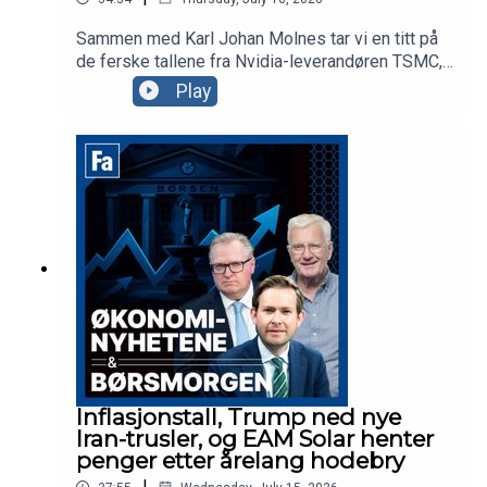
Sammen med Karl Johan Molnes tar vi en titt på
de ferske tallene fra Nvidia-leverandøren TSMC,
Trumps siste olje-utspill, og Telenor hvor
Play
investorene reagerer med å sende aksjen rett ned
på Oslo Børs. Vi får også besøk av Storebrand-
forvalter Sunniva Bratt Slette, som forteller om
strategien og aksjefavorittene til fondet
Fremtidens Byer.
Inflasjonstall, Trump ned nye
Iran-trusler, og EAM Solar henter
penger etter årelang hodebry
|