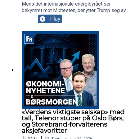
Mens det internasjonale energibyrået ser
bekymret mot Midtøsten, benytter Trump seg av
den beste sendetid til å anklage Kina for
Play
valgresultatet i 2020. Ellers har vi
finansdirektøren i Yara og Tomra-sjefen med oss
for å snakke om ferske tall, mens vi snakker om
markedet og porteføljen til Sverre Bjerkeli i Hvaler
Invest.
«Verdens viktigste selskap» med
tall, Telenor stuper på Oslo Børs,
og Storebrand-forvalterens
aksjefavoritter
|
34:34
Thursday, July 16, 2026