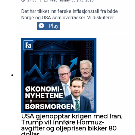
37:55
Wednesday, July 15, 2026
Det har tikket inn ferske inflasjonstall fra både
Norge og USA som overrasker. Vi diskuterer
hvordan dette påvirker pengepolitikken fremover
Play
sammen med Harald Magnus Andreassen i SB1
Markets. Vi får også med oss Viktor Jacobsen,
styreleder i EAM Solar, som er på vei ut av en
årelang rettstrid i Italia, og som nå lover et annet
fokus for selskapet fremover.
USA gjenopptar krigen med Iran,
Trump vil innføre Hormuz-
avgifter og oljeprisen bikker 80
dollar