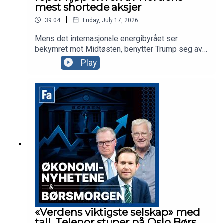
mest shortede aksjer
|
39:04
Friday, July 17, 2026
Mens det internasjonale energibyrået ser
bekymret mot Midtøsten, benytter Trump seg av
den beste sendetid til å anklage Kina for
Play
valgresultatet i 2020. Ellers har vi
finansdirektøren i Yara og Tomra-sjefen med oss
for å snakke om ferske tall, mens vi snakker om
markedet og porteføljen til Sverre Bjerkeli i Hvaler
Invest.
«Verdens viktigste selskap» med
tall, Telenor stuper på Oslo Børs,