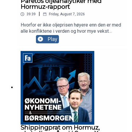
Paretos oljeanalytiker med
Hormuz-rapport
|
39:39
Friday, August 7, 2026
Hvorfor er ikke oljeprisen høyere enn den er med
alle konfliktene i verden og hvor mye vekst
skaper satellittsatsingen som skjer i
Play
teknologibransjen? Vi spør dagens to gjester,
konsernsjef Vegard Wollan i Nordic
Semiconductor og oljeanalytiker i Pareto, Tom
Erik Kristiansen.
Shippingprat om Hormuz,