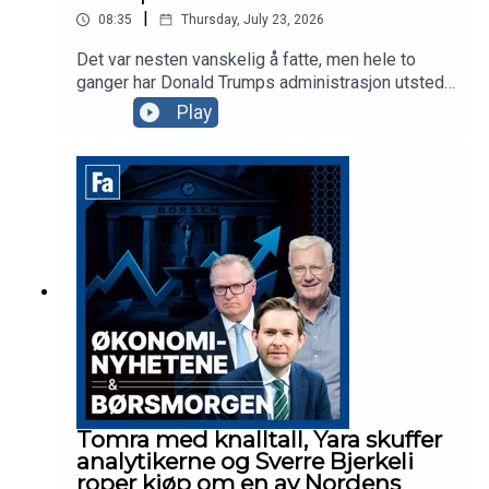
|
08:35
Thursday, July 23, 2026
Det var nesten vanskelig å fatte, men hele to
ganger har Donald Trumps administrasjon utstedt
stoppordrer for det godkjente gigantprosjektet
Play
innen havvind, Empire Wind utenfor New York.
Prosjekter tilhørende Ørsted og andre selskaper
ble også forsøkt stoppet, men hva er det som
irriterer presidenten? Vi drar til Brooklyn i New
York for å se på det som er et av Equinors største
prosjekter noensinne.
Tomra med knalltall, Yara skuffer
analytikerne og Sverre Bjerkeli
roper kjøp om en av Nordens