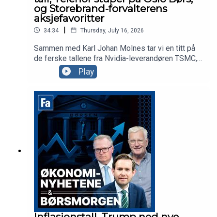
og Storebrand-forvalterens
aksjefavoritter
|
34:34
Thursday, July 16, 2026
Sammen med Karl Johan Molnes tar vi en titt på
de ferske tallene fra Nvidia-leverandøren TSMC,
Trumps siste olje-utspill, og Telenor hvor
Play
investorene reagerer med å sende aksjen rett ned
på Oslo Børs. Vi får også besøk av Storebrand-
forvalter Sunniva Bratt Slette, som forteller om
strategien og aksjefavorittene til fondet
Fremtidens Byer.
Inflasjonstall, Trump ned nye