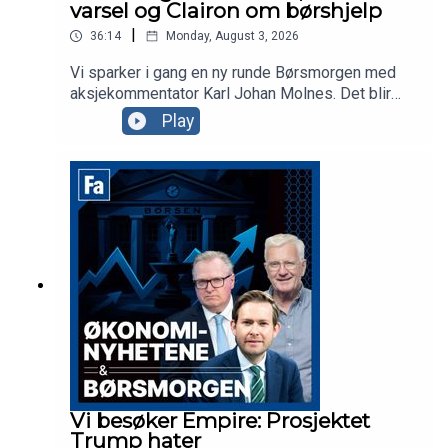
varsel og Clairon om børshjelp
|
36:14
Monday, August 3, 2026
Vi sparker i gang en ny runde Børsmorgen med
aksjekommentator Karl Johan Molnes. Det blir
mer om resultatvarselet fra flyselskapet Norse,
Play
utviklingen i Iran-krigen og Akers vei mot børs
med AI-datasenterselskapet Nscale. Clairon-
partner Anders Tuv er gjest i studio for å snakke
om samarbeidet deres med Euronext for å hjelpe
selskaper mot børs i Oslo eller Stockholm.
Vi besøker Empire: Prosjektet
Trump hater