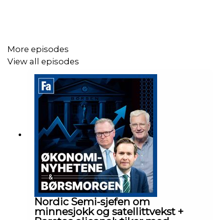
More episodes
View all episodes
Nordic Semi-sjefen om
minnesjokk og satellittvekst +