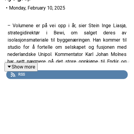
•
Monday, February 10, 2025
– Volumene er på vei opp i år, sier Stein Inge Liasjø,
strategidirektør i Bewi, om salget deres av
isolasjonsmateriale til byggenæringen. Han kommer til
studio for å fortelle om selskapet og fusjonen med
nederlandske Unipol. Kommentator Karl Johan Molnes
har sett nærmere på det store oppkjøpe til Endúr og
Show more
Trumps siste påfunn, mens vi også hører fra Schibsted-
RSS
sjef Christian Printzell Halvorsen.