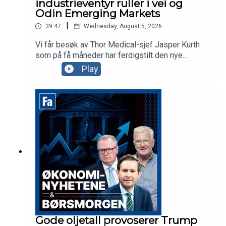
industrieventyr ruller i vei og
Odin Emerging Markets
|
39:47
Wednesday, August 5, 2026
Vi får besøk av Thor Medical-sjef Jasper Kurth
som på få måneder har ferdigstilt den nye
fabrikken på Herøya og levert første kundeordre.
Play
Odin-forvalter Dan Erik Glover forklarer hvorfor
«fremvoksende økonomier»-fond i dag i praksis
er techfond og aksjekommentator Karl Johan
Molnes minner oss om at det er mer AI og
telekom enn Space i SpaceX.
Gode oljetall provoserer Trump