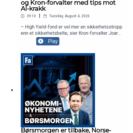
og Kron-forvalter med tips mot
AI-krakk
|
39:10
Tuesday, August 4, 2026
– High Yield-fond er vel mer en sikkerhetsstropp
enn et sikkerhetsbelte, sier Kron-forvalter Joar
Hagatun som diskuterer strategier for de som er
Play
redd for et AI-krakk. Sammen med
aksjekommentator Karl Johan Molnes ser vi
nærmere på dagens nyheter, inkludert ferske tall
fra BP og kursfallet i Norse.
Børsmorgen er tilbake, Norse-