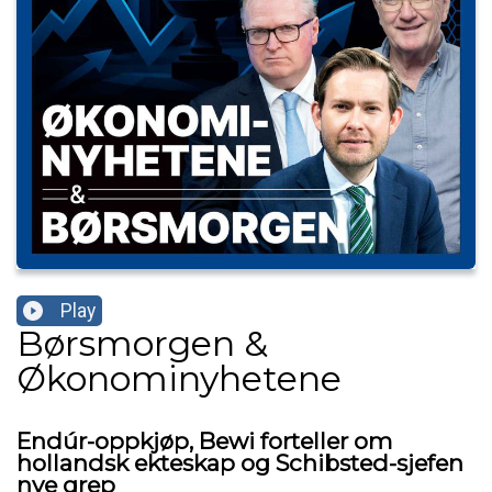
Play
Børsmorgen &
Økonominyhetene
Endúr-oppkjøp, Bewi forteller om
hollandsk ekteskap og Schibsted-sjefen
nye grep