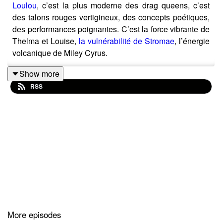
Loulou
, c’est la plus moderne des drag queens, c’est
des talons rouges vertigineux, des concepts poétiques,
des performances poignantes. C’est la force vibrante de
Thelma et Louise,
la vulnérabilité de Stromae
, l’énergie
volcanique de Miley Cyrus.
Show more
RSS
La première fois que j’ai vu Loulou performer,
évidemment j’ai poussé un « OH WOW!! » tonitruant. Et
le temps a fait son oeuvre, sous les traits de Loulou, j’ai
rencontré Alexis, et le coup de cœur artistique est
devenu un coup de cœur humain.
Début Juin, Alexis m’a ouvert les portes de chez lui pour
qu’on se pose autour d’un micro et qu’on papote un
peu.
More episodes