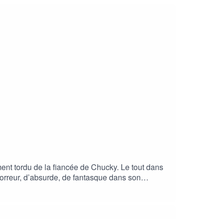
ment tordu de la fiancée de Chucky. Le tout dans
’horreur, d’absurde, de fantasque dans son
s débuts sur la scène parisienne. Ateliers, scènes
out ça et de bien plus encore dans l’épisode 6 de