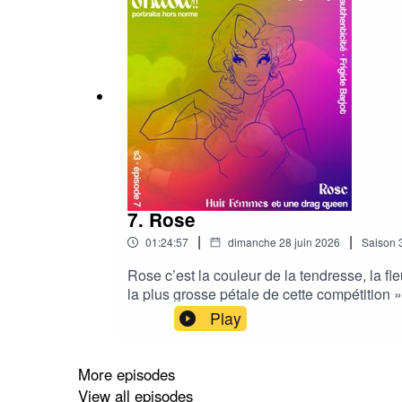
7. Rose
|
|
01:24:57
dimanche 28 juin 2026
Saison
Rose c’est la couleur de la tendresse, la fl
la plus grosse pétale de cette compétition », 
infini ! Rose c’est l’humour d’un jeu de mo
Play
douce et un peu.. un peu comme ça.. piquant
son drag à travers le film qu'elle a choisi 
More episodes
View all episodes