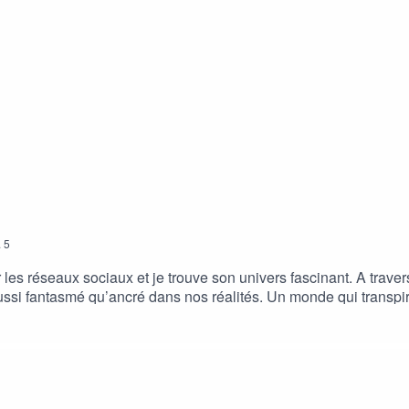
.
5
 les réseaux sociaux et je trouve son univers fascinant. A traver
i fantasmé qu’ancré dans nos réalités. Un monde qui transpire,
rone, nous invite à cruiser sur des aires d’autoroutes, à s’emba
ir ensemble pour en parler. ·Réalisation : Tom MalkiGénérique