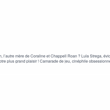
3
, l’autre mère de Coraline et Chappell Roan ? Lula Strega, évi
tre plus grand plaisir ! Camarade de jeu, cinéphile obsessionnel
t. Depuis le temps qu’on se dit « il faut qu’on le fasse cet épis