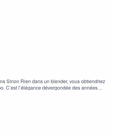
ans Sinon Rien dans un blender, vous obtiendriez
bo. C’est l’élégance dévergondée des années
e autodidact, ... Si vous cherchez « faux-
émotion qui nous traverse quand on voit son nom
pitante et drôle comme tout. Il fallait bien ça
sme & hosting : Leo Tremaine