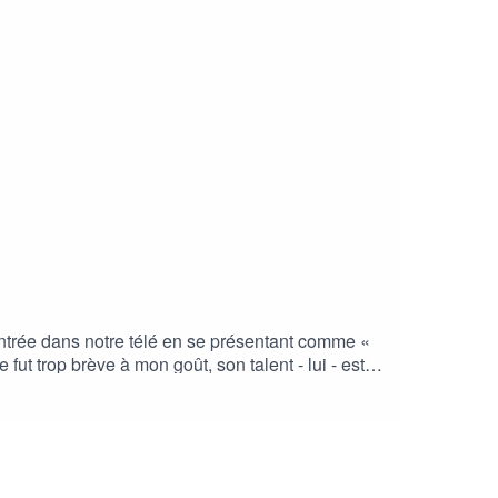
t entrée dans notre télé en se présentant comme «
 fut trop brève à mon goût, son talent - lui - est
 de l’émotion à fleur de peau et une personnalité
e son parcours, sa vie, son œuvre et ce qui fait
 des questions très queer.