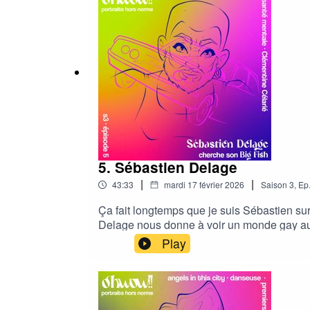
5. Sébastien Delage
|
|
43:33
mardi 17 février 2026
Saison
3
,
Ep
Ça fait longtemps que je suis Sébastien sur
Delage nous donne à voir un monde gay auss
cœur et la peau. Son dernier album Turboste
Play
yeux nos émotions. Quel plaisir de s’asso
hosting : Leo Tremaine