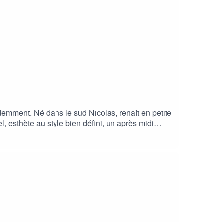
demment. Né dans le sud Nicolas, renaît en petite
, esthète au style bien défini, un après midi
ode » eh bien ça y est, on se pose 1h et on