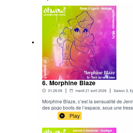
6. Morphine Blaze
|
|
01:26:09
mardi 21 avril 2026
Saison
3
,
E
Morphine Blaze, c’est la sensualité de Jenn
des gogo boots de l’espace, sous une tresse 
art. Morphine, c’est aussi MOTHER ! Pas offi
Play
ouvertes, Morphine donne sa chance à la nou
cette troisième saison.