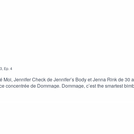
3
,
Ep.
4
é Moi, Jennifer Check de Jennifer’s Body et Jenna Rink de 30 
ence concentrée de Dommage. Dommage, c’est the smartest bim
ke it foxy. Tantôt petite meuf du sud, CEO executive, musicien·n
 une photo de Dommage, parce que, vraiment, ça n’est jamais l’
 pour parler ciné, évidemment, mais pas que. 1h de discussion pal
tion : Tom MalkiGénérique : Fred HauryJingles : DommageGraphi