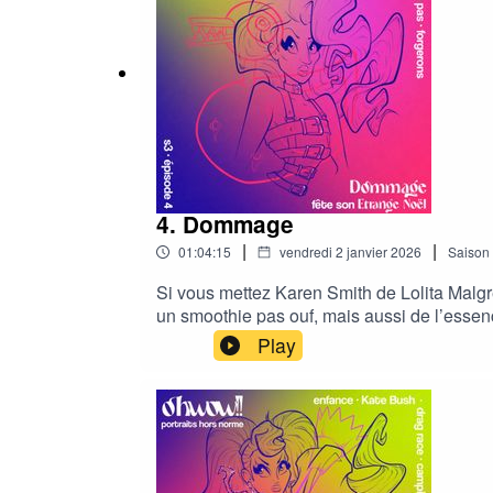
4. Dommage
|
|
01:04:15
vendredi 2 janvier 2026
Saison
Si vous mettez Karen Smith de Lolita Malgr
un smoothie pas ouf, mais aussi de l’ess
90/00. Un pic, un cap, une péninsule but ma
Play
ami » dans le dictionnaire, vous trouverez
dans un lineup. Alors, on s’est retrouvé·e·s
pour finir 2025 avec le sourire ! ·Réalisa