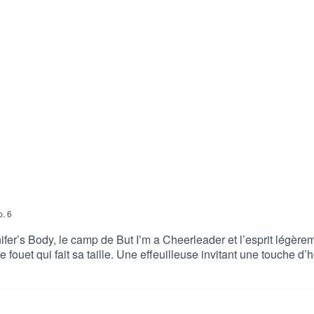
p.
6
ifer’s Body, le camp de But I’m a Cheerleader et l’esprit légère
fouet qui fait sa taille. Une effeuilleuse invitant une touche d
ciellement, jamais officiellement, mais c’est la figure phare de
velle génération, la guide, l’aiguille, la soutien. On parle de t