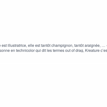
e est illustratrice, elle est tantôt champignon, tantôt araignée, …
onne en technicolor qui dit les termes out of drag, Kreature c’es
a maison, de craquage de graphiste sur les clients, de découverte
 l’on se pose devant des micros pour papoter un peu. ---Oh Wow!!
oi et de le suivre sur les réseaux sociaux. Production, animatio