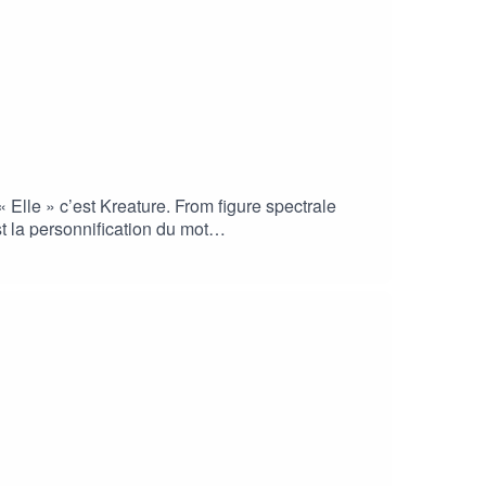
 « Elle » c’est Kreature. From figure spectrale
t la personnification du mot
 de films, plus je passe du temps avec elle, plus
 est un podcast indépendant, la meilleure façon
n et montage : Léo Tremaine