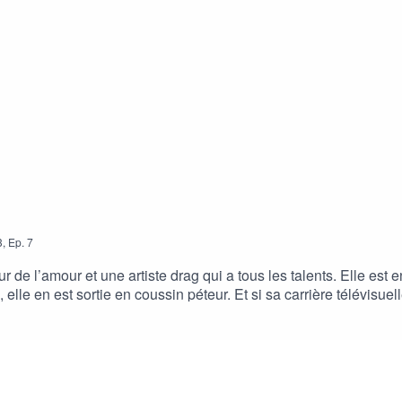
3
,
Ep.
7
eur de l’amour et une artiste drag qui a tous les talents. Elle es
elle en est sortie en coussin péteur. Et si sa carrière télévisuelle
t affuté, le glamour d’une speakerine très Mugler des années 80,
e ? joyeuse ? pétillante ? All of the above ! Ensemble on évoqu
: Huit Femmes de François Ozon. Mais aussi, une carte de tarot et