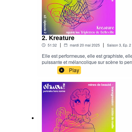
2. Kreature
|
|
51:32
mardi 20 mai 2025
Saison
3
,
Ep.
2
Elle est performeuse, elle est graphiste, ell
puissante et mélancolique sur scène to pers
protéiforme. Camarade fidèle de travail à l
Play
je l’adore ! Alors il était grand temps que
de le soutenir c’est d’en parler autour de t