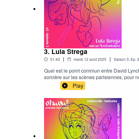
3. Lula Strega
|
|
51:43
mardi 12 août 2025
Saison
3
,
Ep.
Quel est le point commun entre David Lynch
sorcière sur les scènes parisiennes, pour no
avec Lula est toujours sensible et désopilan
Play
papote.