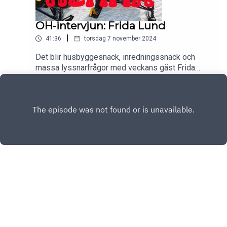
OH-intervjun: Frida Lund
|
41:36
torsdag 7 november 2024
Det blir husbyggesnack, inredningssnack och
massa lyssnarfrågor med veckans gäst Frida
Lund - som bland annat är matkreatör, poddare
Play
och författare - i veckans avsnitt av Ofult
Hemma.Klipps av Gabriella Lahti.En podd från
Aller Media.
Copyright
Aller Media
Hosted with ❤️ by
Acast