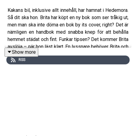
Kakans bil, inklusive allt innehåll, har hamnat i Hedemora.
Så dit ska hon. Brita har köpt en ny bok som ser tråkig ut,
men man ska inte döma en bok by its cover, right? Det är
nämligen en handbok med snabba knep för att behålla
hemmet städat och fint. Funkar tipsen? Det kommer Brita
avslöja – när hon läst klart. En lyssnare behöver Brita och
Show more
Kakans hjälp mer än någonsin för hon har nämligen köpt
RSS
sitt första hus och vill ha hjälp med allt. Tur att Brita och
Kakan är experter på just det, alltså allt som är ofult
hemma. Kakan bjuder också på “det nya segmentet”
(som ännu inte fått ett riktigt namn) och så drar Brita till
Frankrike.