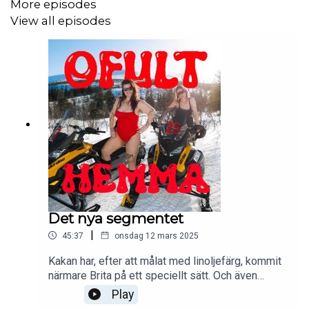
More episodes
View all episodes
Det nya segmentet
|
45:37
onsdag 12 mars 2025
Kakan har, efter att målat med linoljefärg, kommit
närmare Brita på ett speciellt sätt. Och även
relationen mellan handen och hjärnan. Brita har
Play
äntligen skaffat sig den där möbeln hon velat ha