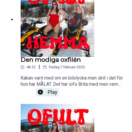
Den modiga oxfilén
|
48:32
fredag 7 februari 2025
Kakan varit med om en bilolycka men skit i det för
hon har MÅLAT. Det har iofs Brita med men vem
bryr sig. Men hon har även kräkts väldigt classy
Play
och diskret och under sjukfrånvaron utbildat sig i
amerikansk inredning.