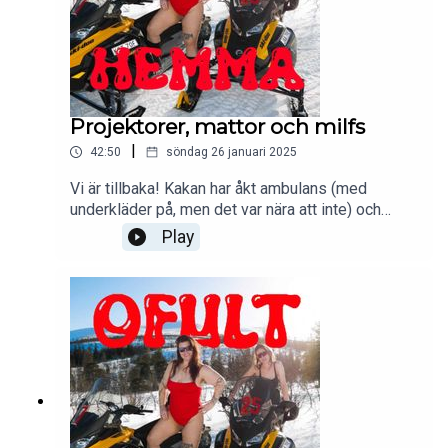
Projektorer, mattor och milfs
|
42:50
söndag 26 januari 2025
Vi är tillbaka! Kakan har åkt ambulans (med
underkläder på, men det var nära att inte) och
funderar på vad som är på rätt sida av milf men vi
Play
leder ändå in samtalet på torn och mattor som
GÖR ett rum, även ett franskt som det regnar in i.
Och vem behöver någonsin lyssna på killar när vi
även kommer berätta för er om vilken projektor
samt soundsystem ni ska köpa, även om vi
killgissar ang antal lumen.