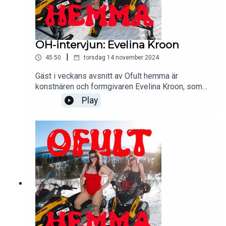
OH-intervjun: Evelina Kroon
|
45:50
torsdag 14 november 2024
Gäst i veckans avsnitt av Ofult hemma är
konstnären och formgivaren Evelina Kroon, som
verkar inom måleri, färgsättning och scenografi.
Play
Hon har nyligen släppt en bok, “Mönster”, och
samlar dessutom på tejp. Klipps av Gabriella
Lahti.En podd från Aller Media.