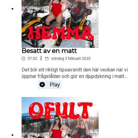
Besatt av en matt
|
57:02
söndag 2 februari 2025
Det blir ett riktigt tipsavsnitt den här veckan när vi
öppnar frågelådan och gör en djupdykning i mattor
och vår kärlek till trasmattor, konstnärer &
Play
skulptörer, hur man blir av med kaos hemma (fel
personer att fråga) och hur man kan göra ett hus
utan själ mysigt.