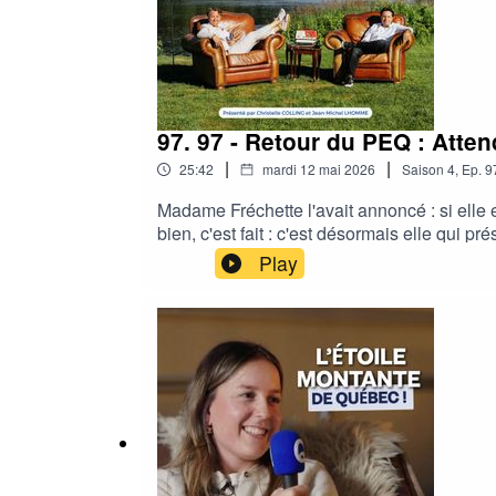
97. 97 - Retour du PEQ : Attend
|
|
25:42
mardi 12 mai 2026
Saison
4
,
Ep.
9
Madame Fréchette l'avait annoncé : si elle 
bien, c'est fait : c'est désormais elle qui
maintenant que le PEQ est réactivé (pour les
Play
annoncées pour 2027 et que bine malin est ce
?Quelle attitude adoptée pour concrétiser 