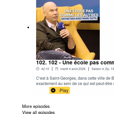
102. 102 - Une école pas comm
|
|
42:10
mardi 4 août 2026
Saison
4
,
Ep.
1
C'est à Saint-Georges, dans cette ville de 
exactement au sein de ce qui est peut-être 
dire que c'est ici, loin de métropole Montr
Play
marche !Chaque année de nouveaux étudiants
par plusierus grandes figures du monde éc
part.Cet épisode est donc forcément à part 
More episodes
et bottes à cape" dans lequel, en plumes cr
View all episodes