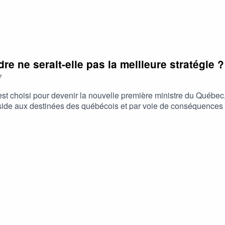
re ne serait-elle pas la meilleure stratégie ?
7
est choisi pour devenir la nouvelle première ministre du Québec,
 préside aux destinées des québécois et par voie de conséquences
 personnes qui y était déjà inscrites), que faut-il faire ?D'auta
lui qui peut dire qu'elle sera la position du futur gouvernement
votre projet d'immigration ?Christelle nous donne quelques élé