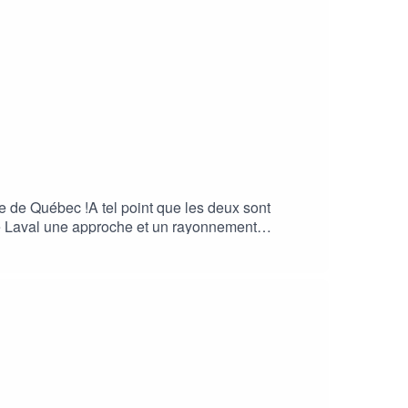
le de Québec !A tel point que les deux sont
ité Laval une approche et un rayonnement
oute et… à tantôt ! 💙"----Vous souhaitez être
ur être contacté
ebecfrance/Instagram :
24ALlQTikTok :
 à notre infolettre
(c) Objectif QuébecProduction audio : Jean-