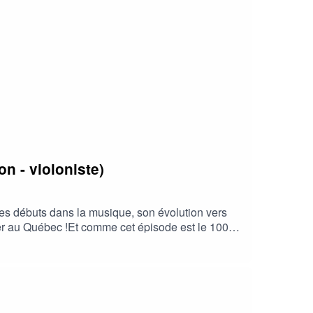
 ? Remplissez ce formulaire pour être contacté
ebecfrance/Instagram :
24ALlQTikTok :
 à notre infolettre
on - violoniste)
es débuts dans la musique, son évolution vers
rer au Québec !Et comme cet épisode est le 100è
--Vous souhaitez être accompagné par Objectif
s://form.jotform.com/242706596343361Liens utiles
becYouTube :
Linkedin :
443018b48a7/infolettre-dobjectif-qubec"Crédits :