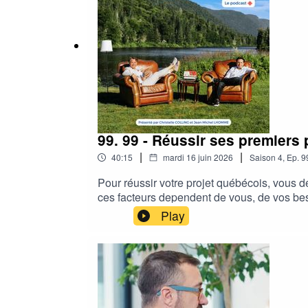
Photos : (c) Maé BonnetMusique : (c) Obje
99. 99 - Réussir ses premiers
|
|
40:15
mardi 16 juin 2026
Saison
4
,
Ep.
9
Pour réussir votre projet québécois, vous d
ces facteurs dependent de vous, de vos beso
transport...Pour trouver le chez vous où vou
Play
besoin dans un contexte québécois• connaîtr
visio !!)Bref, pour y arriver, il vous faut...