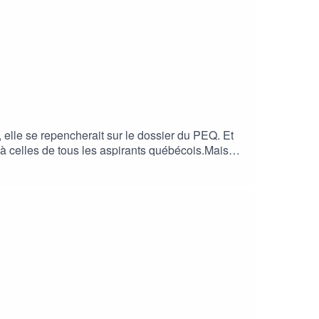
 elle se repencherait sur le dossier du PEQ. Et
 à celles de tous les aspirants québécois.Mais
nt que les prochaines élections générales sont
 en matière d'immigration.Alors que faut-il faire
ments de réponses.Bonne écoute !