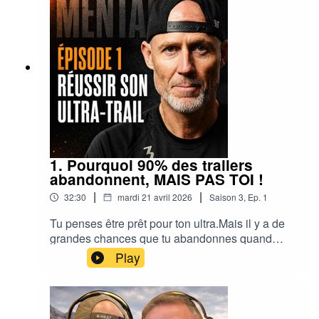
1. Pourquoi 90% des trailers
abandonnent, MAIS PAS TOI !
|
|
32:30
mardi 21 avril 2026
Saison
3
,
Ep.
1
Tu penses être prêt pour ton ultra.Mais il y a de
grandes chances que tu abandonnes quand
même.Pas à cause de ton corps. À cause de ton
Play
mental.Dans cet épisode, je t’explique l’erreur
que font la majorité des coureurs… et comment
l’éviter pour finaliser ta course (ultra-trail,
marathon, etc)