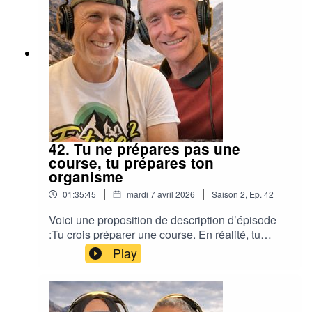
42. Tu ne prépares pas une
course, tu prépares ton
organisme
|
|
01:35:45
mardi 7 avril 2026
Saison
2
,
Ep.
42
Voici une proposition de description d’épisode
:Tu crois préparer une course. En réalité, tu
prépares un organisme entier.En endurance, on
Play
parle souvent de plan d’entraînement, de
volume, d’intensité, de nutrition ou de
mental.Mais on oublie parfois l’essentiel :ton
organisme ne suit pas un programme sur le