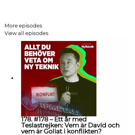
med på att släppa headsetet i sitt nuvarande skick.
Och är verkligen den här tekniken Apples framtid?
Kommer vi alla snart att konsumera information med
More episodes
skärmar framför ögonen hela vår vakna tid? In och lyssna
View all episodes
för att ta del av våra tankar om det!
Medverkande i avsnittet: Peter Ottsjö och Kalle Wiklund,
reportrar Ny Teknik
178. #178 – Ett år med
Teslastrejken: Vem är David och
vem är Goliat i konflikten?