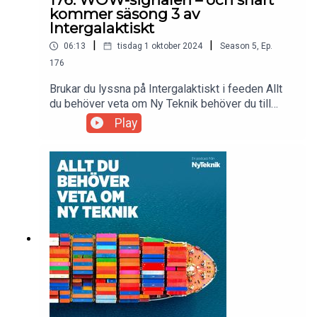
kommer säsong 3 av
Intergalaktiskt
|
|
06:13
tisdag 1 oktober 2024
Season
5
,
Ep.
176
Brukar du lyssna på Intergalaktiskt i feeden Allt
du behöver veta om Ny Teknik behöver du till
säsong 3 också prenumerera på Intergalaktiskt i
Play
din poddapp. Dessa avsnitt kommer alltså
framöver inte att publiceras i den här
feeden.Alert! Intergalaktiskt är snart tillbaka med
en ny säsong.Just nu sitter Viktor Krylmark och
Bill Burrau djupt försjunkna i planeringen av nästa
säsong av Intergalaktiskt – podden som tar
rymdnörderi till... eh nya galaxer. Förlåt.I det här
korta avsnittet pratar duon om WOW-signalen och
det stora örat.