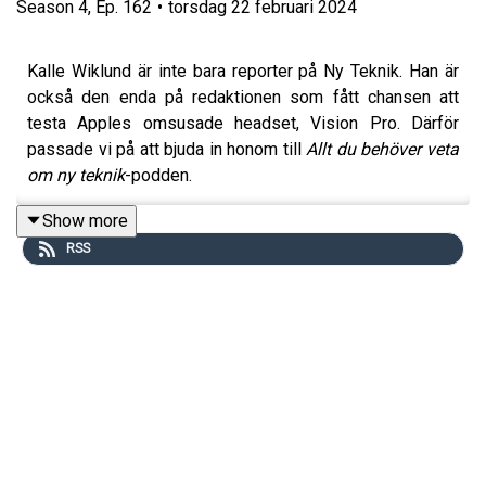
Season
4
,
Ep.
162
•
torsdag 22 februari 2024
Kalle Wiklund är inte bara reporter på Ny Teknik. Han är
också den enda på redaktionen som fått chansen att
testa Apples omsusade headset, Vision Pro. Därför
passade vi på att bjuda in honom till
Allt du behöver veta
om ny teknik
-podden.
Kalle berättar att han då och då hade svårt att skilja på
Show more
vad som var virtuellt och vad som verkligt. Det är
RSS
förmodligen den sortens omdöme Apple inte har något
emot. Men allt med headsetet är inte bra. Det blir
exempelvis obekvämt att bära efter en stund. Därför är
Kalles svar på hur ofta han skulle använda Vision Pro om
han hade ett exemplar hemma något av en överraskning.
I podden förklarar vi också vad skillnaden mellan mixed
reality och virtual reality är, diskuterar Mark Zuckerbergs
“sågning” av Vision Pro och klurar på om Steve Jobs gått