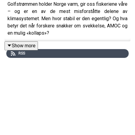
Golfstrømmen holder Norge varm, gir oss fiskeriene våre
– og er en av de mest misforståtte delene av
klimasystemet. Men hvor stabil er den egentlig? Og hva
betyr det når forskere snakker om svekkelse, AMOC og
en mulig «kollaps»?
I denne episoden møter Kristopher Schau oseanograf og
Show more
klimaforsker Marius Årthun ved Universitetet i Bergen og
RSS
Bjerknessenteret. Han forklarer hva som faktisk skjer
med Golfstrømmen, hvor stor risikoen er for endringer,
hvorfor Barentshavet kan bli isfritt svært snart, og
hvordan forskning, geopolitikk og klimamodeller henger
sammen.
Nysgjerrige Norge er en serie fra
Norges Forskningsråd
.