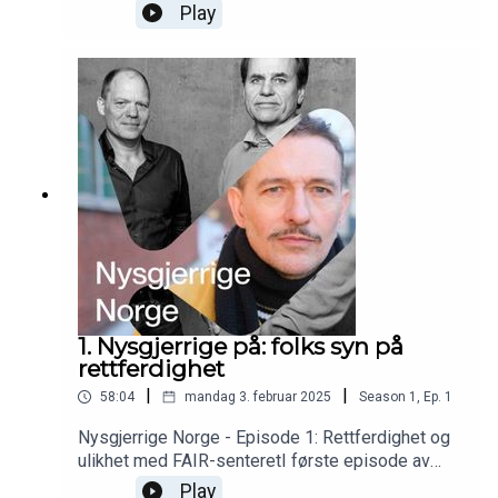
En serie fra Forskningsrådet. Kommer 03. februar.
Play
1. Nysgjerrige på: folks syn på
rettferdighet
|
|
58:04
mandag 3. februar 2025
Season
1
,
Ep.
1
Nysgjerrige Norge - Episode 1: Rettferdighet og
ulikhet med FAIR-senteretI første episode av
Nysgjerrige Norge tar Kristopher oss med til
Play