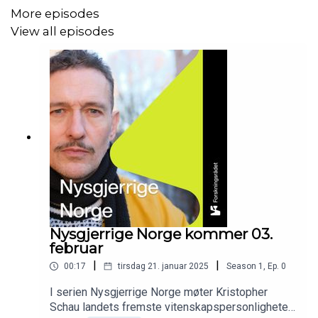
Programleder: Kristopher Schau.
More episodes
View all episodes
Musikk: The Dogs.
Serien er produsert av Moose Media.
Abonnér på Nysgjerrige Norge for månedlige møter med
landets fremste vitenskapspersonligheter.
Nysgjerrige Norge kommer 03.
februar
|
|
00:17
tirsdag 21. januar 2025
Season
1
,
Ep.
0
I serien Nysgjerrige Norge møter Kristopher
Schau landets fremste vitenskapspersonligheter.