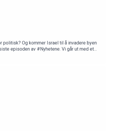
r politisk? Og kommer Israel til å invadere byen
 siste episoden av #Nyhetene. Vi går ut med et
oblere, altså sakene som ikke nådde helt opp i