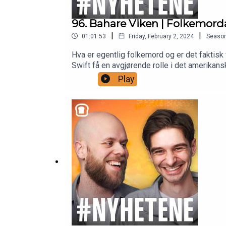
96. Bahare Viken | Folkemorda
|
|
01:01:53
Friday, February 2, 2024
Seaso
Hva er egentlig folkemord og er det faktis
Swift få en avgjørende rolle i det amerika
#Nyhetene. I konkurransen møtes Bahare og 
Play
Boblere har Christoffer med seg sakene som 