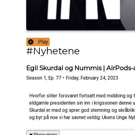
Play
#Nyhetene
Egil Skurdal og Nummis | AirPods-ad
Season
1
,
Ep.
77
•
Friday, February 24, 2023
Hvorfor sliter forsvaret fortsatt med mobbing og t
eldgamle presidenten sin inn i krigssonen denne
Skurdal er med og sprer god stemning og skråbli
og byr på noe vi har savnet veldig: Ukens Unge Ny
Show more