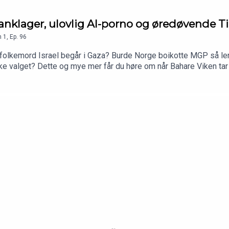
nklager, ulovlig AI-porno og øredøvende Tik
n
1
,
Ep.
96
k folkemord Israel begår i Gaza? Burde Norge boikotte MGP så l
nske valget? Dette og mye mer får du høre om når Bahare Viken t
Christoffer til showdown om æren i saker om ungdomskriminalitet
ikke nådde helt opp i ukens nyhetsbilde og der får Øyvind vist a