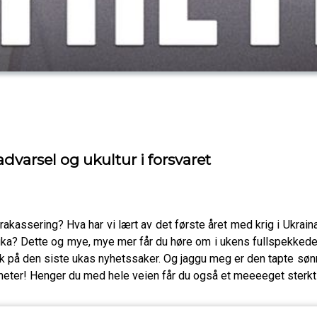
varsel og ukultur i forsvaret
rakassering? Hva har vi lært av det første året med krig i Ukra
 uka? Dette og mye, mye mer får du høre om i ukens fullspekked
kk på den siste ukas nyhetssaker. Og jaggu meg er den tapte 
heter! Henger du med hele veien får du også et meeeeget sterkt 