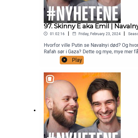
97. Skinny E aka Emil | Naval
|
|
01:02:16
Friday, February 23, 2024
Seas
Hvorfor ville Putin se Navalnyi død? Og hvor
Rafah sør i Gaza? Dette og mye, mye mer får
smell og det blir blant annet en intens kon
Play
nyhetsbildet den siste uka.