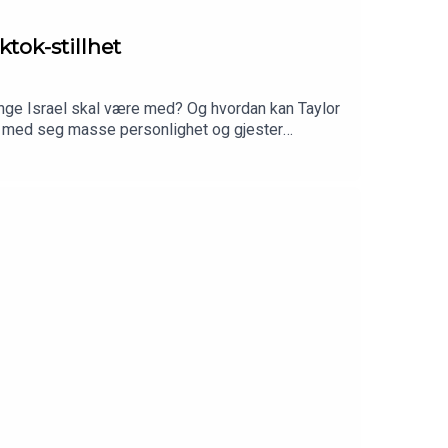
tok-stillhet
enge Israel skal være med? Og hvordan kan Taylor
ar med seg masse personlighet og gjester
, dårlige forbilder og Taylor Swift. I Ukens
t han er sykt oppdatert på Tiktok-trender.