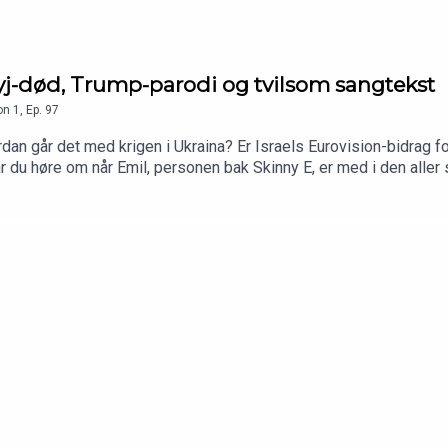
nyj-død, Trump-parodi og tvilsom sangtekst
on
1
,
Ep.
97
dan går det med krigen i Ukraina? Er Israels Eurovision-bidrag fo
 du høre om når Emil, personen bak Skinny E, er med i den aller
kurranse mellom brødrene og Christoffer har med seg noen fete b