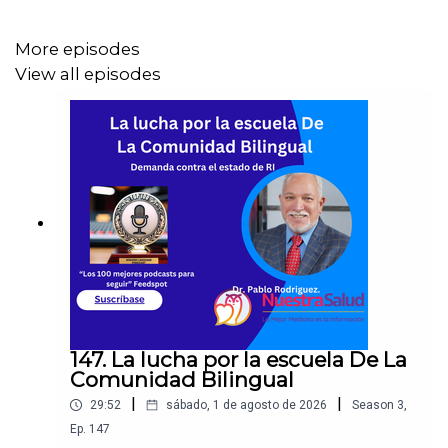
Gaviria, licenciada como trabajadora social independiente
y Sandra Victorino clínica licenciada de salud mental,
More episodes
cofundadoras de Latino Mental Health Network de RI o
View all episodes
red de salud mental latina.
#saludmental #latinos #latinas
147. La lucha por la escuela De La
Comunidad Bilingual
|
|
29:52
sábado, 1 de agosto de 2026
Season
3
,
Ep.
147