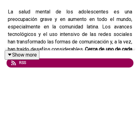
La salud mental de los adolescentes es una
preocupación grave y en aumento en todo el mundo,
especialmente en la comunidad latina. Los avances
tecnológicos y el uso intensivo de las redes sociales
han transformado las formas de comunicación y, a la vez,
han traído desafíos considerables.
Cerca de uno de cada
Show more
tres adolescentes en EEUU recibió tratamiento de salud
RSS
mental en 2023
Al menos 4.5 millones de adolescentes experimentaron
un episodio depresivo mayor en el último año, de los
cuales casi 1 de cada 5 también tuvo un trastorno por
consumo de sustancias, según la Encuesta Nacional
sobre Consumo de Drogas y Salud.
En este episodio exploraremos los datos más recientes
sobre depresión, suicidio y cómo las redes sociales
influyen en estos problemas. C
on nosotros Jennifer