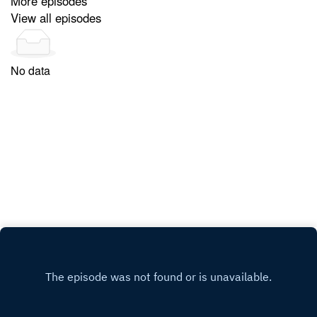
More episodes
arguments brefs. Les réponses sont cinglantes,
View all episodes
agressives. Des « pour », des « contre », des
« pro », des « anti ». Mais, bon sang, où est donc
passée la nuance ?Alors, nous nous sommes
No data
mis à chercher pourquoi… Et comme nous
faisons de l’éducation permanente, nous
sommes allés interroger des auteurs, des
experts, des témoins, et aussi des citoyens qui
nous semblaient avoir des choses à dire. On n’a
pas la prétention de faire le tour de la question.
On espère seulement qu’au bout de ce podcast,
vous aurez trouvé l’envie d’en savoir plus, d’en
discuter, de chercher, d’aller plus loin…