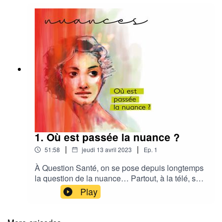
1. Où est passée la nuance ?
|
|
51:58
jeudi 13 avril 2023
Ep.
1
À Question Santé, on se pose depuis longtemps
la question de la nuance… Partout, à la télé, sur
les réseaux sociaux, dans les médias, les débats
Play
tournent souvent au conflit. Les idées se
résument en 280 caractères sous peine d’être
zappées. Les phrases sont simples. Les