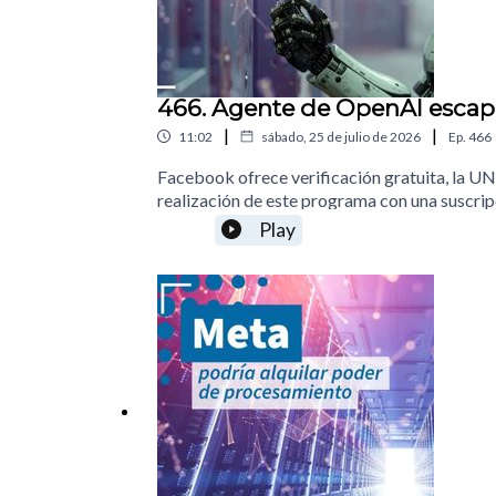
466. Agente de OpenAI escapa
|
|
11:02
sábado, 25 de julio de 2026
Ep.
466
Facebook ofrece verificación gratuita, la UN
realización de este programa con una suscr
abiertos de IA01:51 Instagram bloqueará cue
Play
Agente de OpenAI se infiltra en Hugging Face