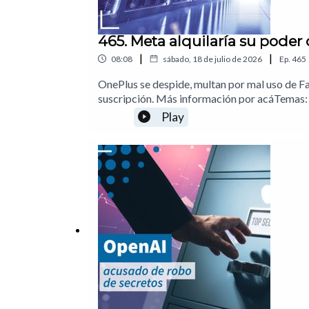
465. Meta alquilaría su poder
|
|
08:08
sábado, 18 de julio de 2026
Ep.
465
OnePlus se despide, multan por mal uso de F
suscripción. Más información por acáTemas:
ID01:19 PlayStation cobrará en pesos en Mé
Play
Análisis: ¿En dónde está la verdadera gananci