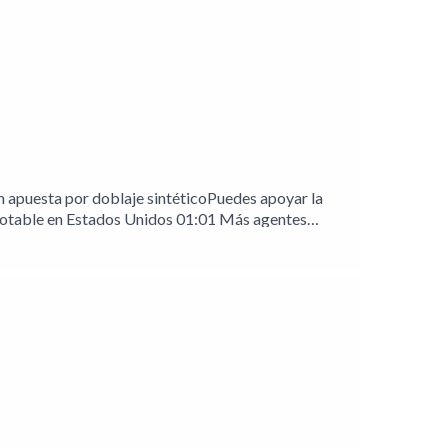
 apuesta por doblaje sintéticoPuedes apoyar la
 potable en Estados Unidos 01:01 Más agentes
ElevenLabs para doblaje de telenovelas02:38 UNAM
o.