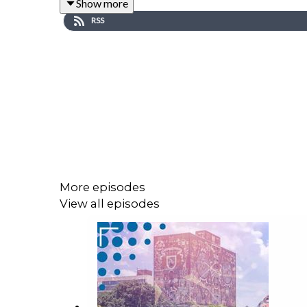
Show more
Temas:
RSS
00:18 Izzi y Sky se
fusionan
00:57 Scooters necesitarán
licencia de manejo
01:36 Amazon reestructra a
Wondery
02:11 Vine podría
regresar
02:32 Grook Imagine manda desnudos
no solicitad
More episodes
View all episodes
03:22
Análisis
: Errores deliberados en internet
Notas
del episodio.