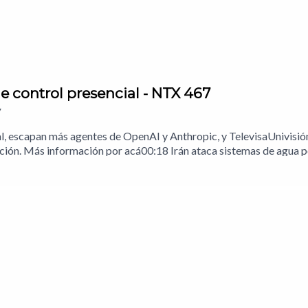
 control presencial - NTX 467
7
 escapan más agentes de OpenAI y Anthropic, y TelevisaUnivisión
pción. Más información por acá00:18 Irán ataca sistemas de agua
tes basados en IA de Antropic también escaparon01:58 Vix usa 
pechosos03:43 Análisis: A las pruebas me remitoNotas del episodi