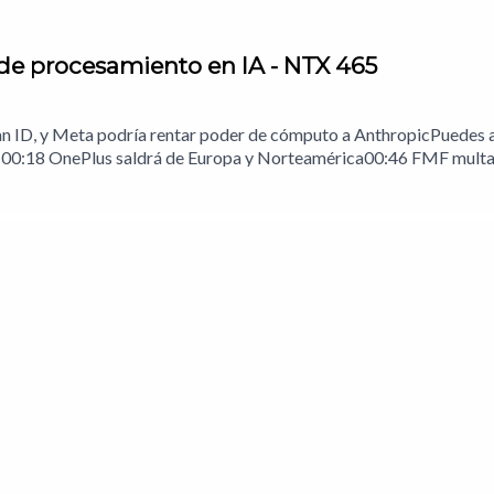
 de procesamiento en IA - NTX 465
an ID, y Meta podría rentar poder de cómputo a AnthropicPuedes a
 00:18 OnePlus saldrá de Europa y Norteamérica00:46 FMF multad
xico01:52 Apple arrecia en su demanda contra OpenAI02:25 Meta r
a con la IA?Notas del episodio.