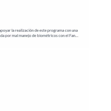
poyar la realización de este programa con una
a por mal manejo de biométricos con el Fan
entaría infraestructura de IA a Anthropic03:08