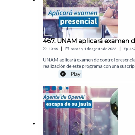
467. UNAM aplicará examen de
|
|
10:46
sábado, 1 de agosto de 2026
Ep.
46
UNAM aplicará examen de control presencial,
realización de este programa con una suscri
escaparon del control de OpenAI01:29 Agen
Play
aplicará examen presencial por puntajes sos