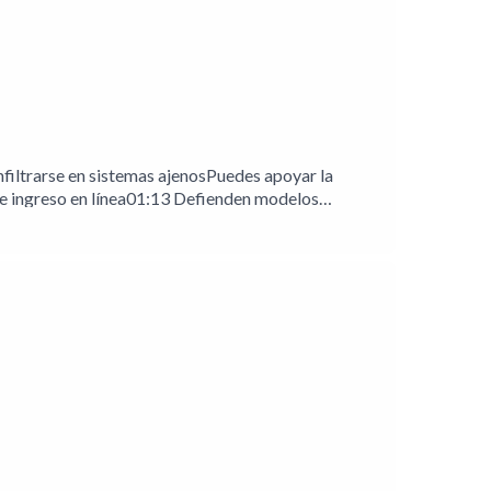
filtrarse en sistemas ajenosPuedes apoyar la
e ingreso en línea01:13 Defienden modelos
ofrece verificación de identidad gratuita02:49