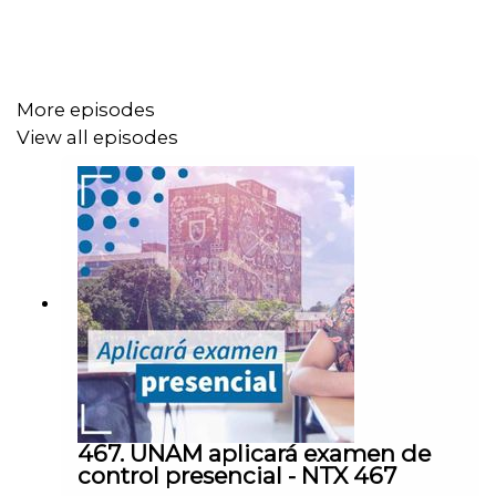
-YouTube enfrenta quejas por
bloquear bloqueadores
de
publicidad
-Musk obstaculiza
investigación sobre desinformación
en
More episodes
X
View all episodes
Análisis:
Privatizando el acceso libre a la información
Notas del episodio
.
467. UNAM aplicará examen de
control presencial - NTX 467