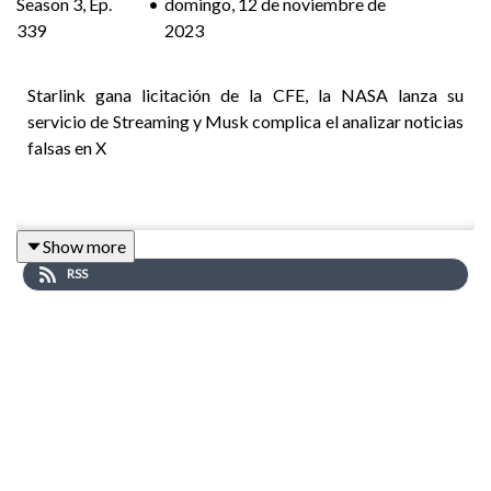
Season
3
,
Ep.
•
domingo, 12 de noviembre de
339
2023
Starlink gana licitación de la CFE, la NASA lanza su
servicio de Streaming y Musk complica el analizar noticias
falsas en X
Puedes apoyar la realización de este programa con una
Show more
suscripción. Más información
por acá
RSS
Temas:
-
Starlink
gana licitación
ante la CFE
-Google expande búsqueda con
IA generativa
-NASA lanza su
servicio de streaming