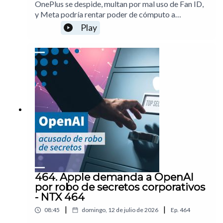
OnePlus se despide, multan por mal uso de Fan ID,
y Meta podría rentar poder de cómputo a
AnthropicPuedes apoyar la realización de este
Play
programa con una suscripción. Más información
por acáTemas: 00:18 OnePlus saldrá de Europa y
Norteamérica00:46 FMF multada por mal manejo
de biométricos con el Fan ID01:19 PlayStation
cobrará en pesos en México01:52 Apple arrecia en
su demanda contra OpenAI02:25 Meta rentaría
infraestructura de IA a Anthropic03:08 Análisis:
¿En dónde está la verdadera ganancia con la IA?
Notas del episodio.
464. Apple demanda a OpenAI
por robo de secretos corporativos
- NTX 464
|
|
08:45
domingo, 12 de julio de 2026
Ep.
464