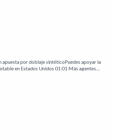
 apuesta por doblaje sintéticoPuedes apoyar la
 potable en Estados Unidos 01:01 Más agentes
ElevenLabs para doblaje de telenovelas02:38 UNAM
o.