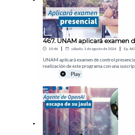
467. UNAM aplicará examen de
|
|
10:46
sábado, 1 de agosto de 2026
Ep.
46
UNAM aplicará examen de control presencial,
realización de este programa con una suscri
escaparon del control de OpenAI01:29 Agen
Play
aplicará examen presencial por puntajes sos