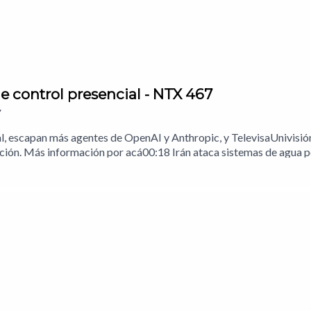
 control presencial - NTX 467
7
 escapan más agentes de OpenAI y Anthropic, y TelevisaUnivisión
pción. Más información por acá00:18 Irán ataca sistemas de agua
tes basados en IA de Antropic también escaparon01:58 Vix usa 
pechosos03:43 Análisis: A las pruebas me remitoNotas del episodi