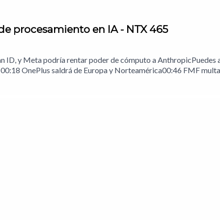
 de procesamiento en IA - NTX 465
an ID, y Meta podría rentar poder de cómputo a AnthropicPuedes a
 00:18 OnePlus saldrá de Europa y Norteamérica00:46 FMF multad
xico01:52 Apple arrecia en su demanda contra OpenAI02:25 Meta r
a con la IA?Notas del episodio.