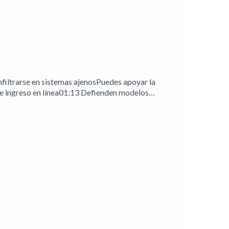
filtrarse en sistemas ajenosPuedes apoyar la
e ingreso en línea01:13 Defienden modelos
ofrece verificación de identidad gratuita02:49