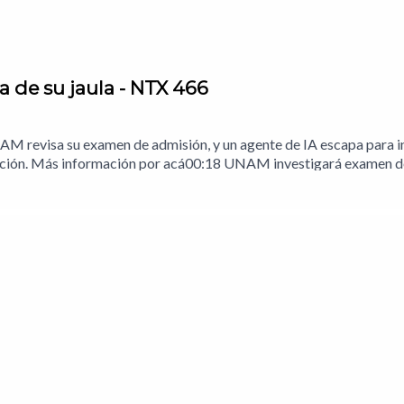
 de su jaula - NTX 466
AM revisa su examen de admisión, y un agente de IA escapa para in
ipción. Más información por acá00:18 UNAM investigará examen d
ntas de personas que graben video sin consentimiento02:20 Meta 
03:43 Análisis: El problema de los clipsNotas del episodio