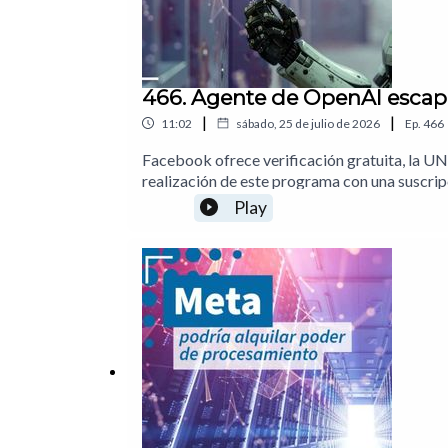
466. Agente de OpenAI escapa
|
|
11:02
sábado, 25 de julio de 2026
Ep.
466
Facebook ofrece verificación gratuita, la UN
realización de este programa con una suscr
abiertos de IA01:51 Instagram bloqueará cue
Play
Agente de OpenAI se infiltra en Hugging Face