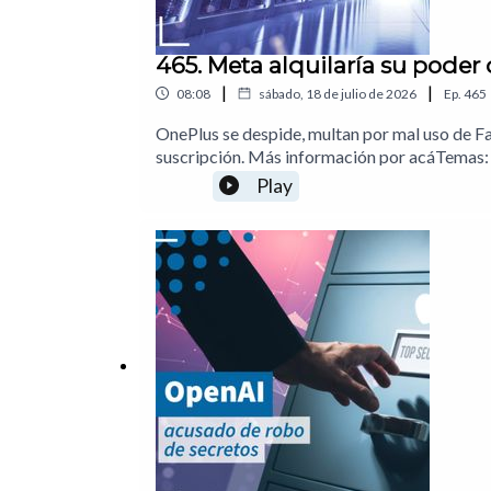
465. Meta alquilaría su poder
|
|
08:08
sábado, 18 de julio de 2026
Ep.
465
OnePlus se despide, multan por mal uso de F
suscripción. Más información por acáTemas:
ID01:19 PlayStation cobrará en pesos en Mé
Play
Análisis: ¿En dónde está la verdadera gananci