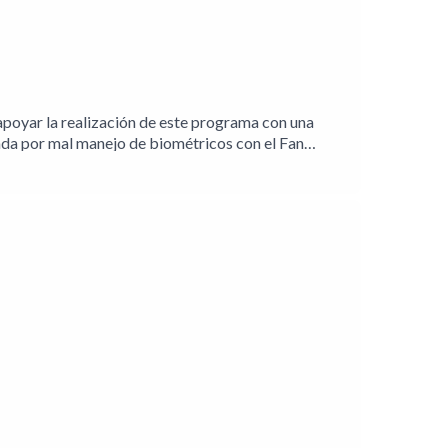
poyar la realización de este programa con una
a por mal manejo de biométricos con el Fan
entaría infraestructura de IA a Anthropic03:08