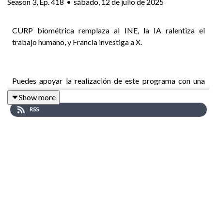
Season
3
,
Ep.
418
•
sábado, 12 de julio de 2025
CURP biométrica remplaza al INE, la IA ralentiza el
trabajo humano, y Francia investiga a X.
Puedes apoyar la realización de este programa con una
suscripción. Más información
por acá
Show more
RSS
Temas:
00:18 Bait pierde
11 millones de usuarios
00:56 CURP biométrica
reemplazará credencial
del INE
01:24 ATDT podría
cobrar por uso de espectro
a