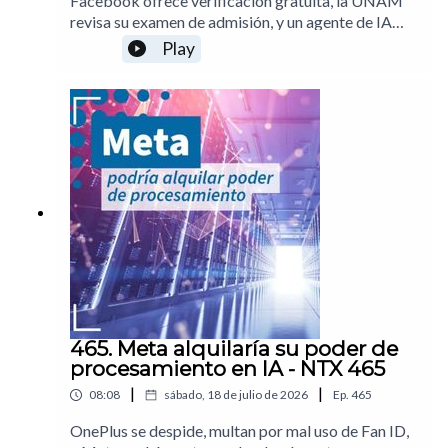
Facebook ofrece verificación gratuita, la UNAM
revisa su examen de admisión, y un agente de IA
escapa para infiltrarse en sistemas ajenosPuedes
Play
apoyar la realización de este programa con una
suscripción. Más información por acá00:18
UNAM investigará examen de ingreso en
línea01:13 Defienden modelos abiertos de IA01:51
Instagram bloqueará cuentas de personas que
graben video sin consentimiento02:20 Meta
ofrece verificación de identidad gratuita02:49
Agente de OpenAI se infiltra en Hugging
Face03:43 Análisis: El problema de los clipsNotas
del episodio
465. Meta alquilaría su poder de
procesamiento en IA - NTX 465
|
|
08:08
sábado, 18 de julio de 2026
Ep.
465
OnePlus se despide, multan por mal uso de Fan ID,