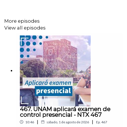
plataformas
01:56 La IA
ralentiza el trabajo
de programadores
More episodes
02:25 Francia investiga a X por manipulación de datos
View all episodes
03:11
Análisis
: Controlando el flujo de información
Notas
del episodio.
467. UNAM aplicará examen de
control presencial - NTX 467
|
|
10:46
sábado, 1 de agosto de 2026
Ep.
467