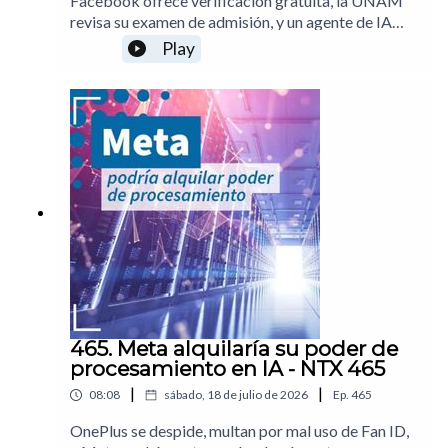
Facebook ofrece verificación gratuita, la UNAM
revisa su examen de admisión, y un agente de IA
escapa para infiltrarse en sistemas ajenosPuedes
Play
apoyar la realización de este programa con una
suscripción. Más información por acá00:18
UNAM investigará examen de ingreso en
línea01:13 Defienden modelos abiertos de IA01:51
Instagram bloqueará cuentas de personas que
graben video sin consentimiento02:20 Meta
ofrece verificación de identidad gratuita02:49
Agente de OpenAI se infiltra en Hugging
Face03:43 Análisis: El problema de los clipsNotas
del episodio
465. Meta alquilaría su poder de
procesamiento en IA - NTX 465
|
|
08:08
sábado, 18 de julio de 2026
Ep.
465
OnePlus se despide, multan por mal uso de Fan ID,