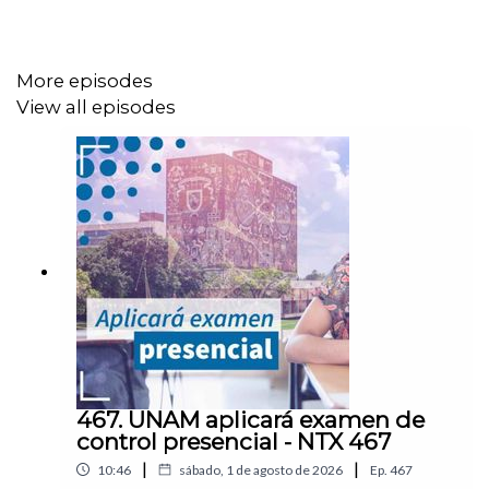
-Google AI busca
eficientar el trafico
-
X cuestionado
por el combate a la desinformación
More episodes
View all episodes
-El problema de la desinformación en redes sociales
Notas
del episodio.
467. UNAM aplicará examen de
control presencial - NTX 467
|
|
10:46
sábado, 1 de agosto de 2026
Ep.
467