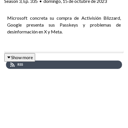
Season
3
,
Ep.
335
•
domingo, 15 de octubre de 2023
Microsoft concreta su compra de Activisión Blizzard,
Google presenta sus Passkeys y problemas de
desinformación en X y Meta.
Puedes apoyar la realización de este programa con una
Show more
suscripción. Más información
por acá
RSS
Temas:
-Combatiendo el
mercado negro
de contraseñas de
Netflix
-Microsoft concreta la
compra de Activision Blizzard
-Google impulsa
los Passkeys