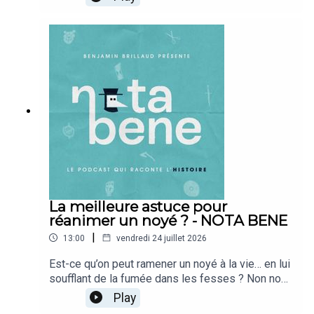
conséquences tragiques résonnent davantage
Sagi », les chroniques des Trois Royaumes” in :
encore que le conflit lui-même. En effet, le roi de
Les Coréens dans l'histoire, KBSworld, 4 août
Crète, Minos, fils du dieu soleil Hélios et de
2011.- Choe Yeonshik (aut.), Yannick Bruneton
Pasiphaé, veut asseoir sa victoire sur les
(trad.), Samguk yusa (三國遺事) : Histoires
Athéniens en mettant en place un jeu sordide…
oubliées des Trois Royaumes, Presses de
Bonne écoute !➤ Découvrez les puzzles Callisto
l’Inalco, 2020.- Maria Anna Dudek, “Au panthéon
: https://callisto-editions.com/🖋 Écriture :
folklorique coréen”, in : Planete-coree.com, 31
Camille et Calie Brillaud🎧 Mixage : Studio Pluriel
juillet 2022.- Hye-Gyeong Kim, “Voyage dans
: https://www.studiopluriel.fr/
l’imaginaire coréen. Légendes, mythes et contes
de Corée”, in : Impressions d’Extrême-Orient [En
ligne], 02 février 2010.- P'Ansori (aut.), Yumi Han &
Hervé Péjaudier (trad.), Sugungga. Le dit du palais
sous les mers, Imago, 2012.- Julien Paolucci,
La meilleure astuce pour
“Sugungga” in : Keulmadang, Revue de littérature
réanimer un noyé ? - NOTA BENE
coréenne, 27 mai 2012.- KBS WORLD Radio, série
“Il était une fois” : Le roi aux oreilles d’âne, Le
|
13:00
vendredi 24 juillet 2026
foie de lapin, Le gourdin de dokkaebi, Le tigre et
Est-ce qu’on peut ramener un noyé à la vie… en lui
le kaki séché, mai-juin 2022.- Chaîne NariNariTV,
soufflant de la fumée dans les fesses ? Non non,
“La princesse Pyeong-gang et le général On-Dal”,
ne riez pas : c’est vraiment le sujet du jour, et les
“Le soleil et la lune”, 나리나리TV, octobre-
Play
médecins du 18e siècle se sont très
novembre 2019.- 정하경, “Give Me a Rice Cake to