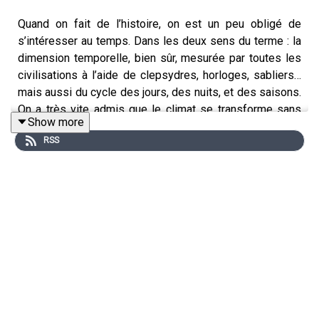
Quand on fait de l’histoire, on est un peu obligé de
s’intéresser au temps. Dans les deux sens du terme : la
dimension temporelle, bien sûr, mesurée par toutes les
civilisations à l’aide de clepsydres, horloges, sabliers…
mais aussi du cycle des jours, des nuits, et des saisons.
On a très vite admis que le climat se transforme sans
Show more
cesse : le printemps en automne, et la saison des pluies,
RSS
en saison sèche. Un outil bien pratique : le temps sert à
mesurer le temps. La météo, c’est important. En fait,
depuis la formation de notre planète, le climat n’a jamais
cessé d’évoluer, et c'est ce dont on va parler dans cet
épisode !
Bonne écoute !
🖋 Écriture : Benjamin Brillaud et Lucas Pacotte