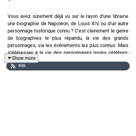
Vous avez sûrement déjà vu sur le rayon d’une librairie
une biographie de Napoléon, de Louis XIV, ou d’un autre
personnage historique connu ? C’est clairement le genre
de biographies le plus répandu, la vie des grands
personnages, via les événements les plus connus. Mais
s’intéresser à la vie des personnages moins célèbres,
Show more
mais qui ont tout de même marqué l’histoire à leur
RSS
manière, c’est tout aussi intéressant ! Et pour en parler,
j’ai le plaisir de recevoir dans un nouvel entretien
historique Catherine Rideau-Kikuchi, qui est l’une des
directrices de la collection
Les Passantes
chez les
Éditions Anacharsis ! Cette collection, elle est justement
dédiée à ce genre de biographies, mais on aura
l’occasion d’en reparler ! Je vous souhaite une bonne
écoute sur Nota Bene !