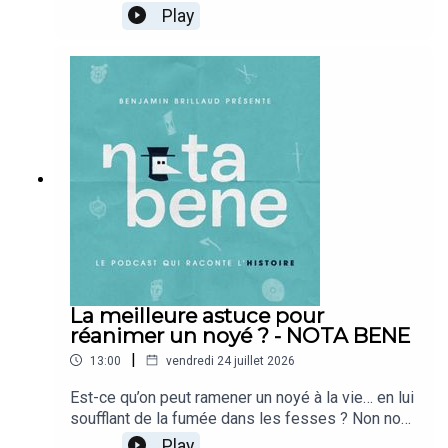
entre les cités d'Athènes et de Crète. Mais ses
Play
WORLD Radio, “Kim Bu-sik, auteur du « Samguk
conséquences tragiques résonnent davantage
Sagi », les chroniques des Trois Royaumes” in :
encore que le conflit lui-même. En effet, le roi de
Les Coréens dans l'histoire, KBSworld, 4 août
Crète, Minos, fils du dieu soleil Hélios et de
2011.- Choe Yeonshik (aut.), Yannick Bruneton
Pasiphaé, veut asseoir sa victoire sur les
(trad.), Samguk yusa (三國遺事) : Histoires
Athéniens en mettant en place un jeu sordide…
oubliées des Trois Royaumes, Presses de
Bonne écoute !➤ Découvrez les puzzles Callisto
l’Inalco, 2020.- Maria Anna Dudek, “Au panthéon
: https://callisto-editions.com/🖋 Écriture :
folklorique coréen”, in : Planete-coree.com, 31
Camille et Calie Brillaud🎧 Mixage : Studio Pluriel
juillet 2022.- Hye-Gyeong Kim, “Voyage dans
: https://www.studiopluriel.fr/
l’imaginaire coréen. Légendes, mythes et contes
de Corée”, in : Impressions d’Extrême-Orient [En
ligne], 02 février 2010.- P'Ansori (aut.), Yumi Han &
Hervé Péjaudier (trad.), Sugungga. Le dit du palais
sous les mers, Imago, 2012.- Julien Paolucci,
La meilleure astuce pour
“Sugungga” in : Keulmadang, Revue de littérature
réanimer un noyé ? - NOTA BENE
coréenne, 27 mai 2012.- KBS WORLD Radio, série
“Il était une fois” : Le roi aux oreilles d’âne, Le
|
13:00
vendredi 24 juillet 2026
foie de lapin, Le gourdin de dokkaebi, Le tigre et
Est-ce qu’on peut ramener un noyé à la vie… en lui
le kaki séché, mai-juin 2022.- Chaîne NariNariTV,
soufflant de la fumée dans les fesses ? Non non,
“La princesse Pyeong-gang et le général On-Dal”,
ne riez pas : c’est vraiment le sujet du jour, et les
“Le soleil et la lune”, 나리나리TV, octobre-
Play