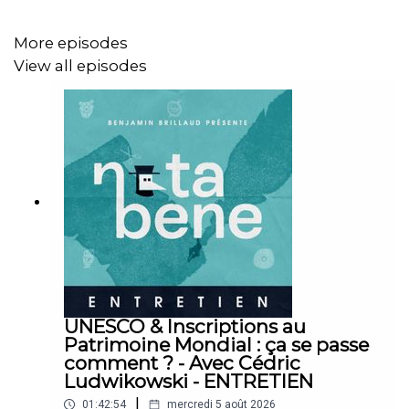
Bonne écoute !
More episodes
View all episodes
🖋 Écriture : Benjamin Brillaud et Jean-Christophe Piot
🎞 Montage : Benjamin Brillaud
➤➤➤ Pour en savoir plus :
Le
fil
de Caitlin G. DeAngelis.
La
position officielle
des archives nationales
britanniques pour les termes offensants dans les
UNESCO & Inscriptions au
archives anciennes.
Patrimoine Mondial : ça se passe
comment ? - Avec Cédric
Ludwikowski - ENTRETIEN
|
01:42:54
mercredi 5 août 2026