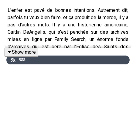
L’enfer est pavé de bonnes intentions. Autrement dit,
parfois tu veux bien faire, et ça produit de la merde, il y a
pas d’autres mots. Il y a une historienne américaine,
Caitlin DeAngelis, qui s’est penchée sur des archives
mises en ligne par Family Search, un énorme fonds
d’archives qui est géré par l’Église des Saints des
Show more
Derniers jours, c’est-à-dire les Mormons. Caitlin, elle
RSS
s’intéresse à la question de l’esclavage en Nouvelle-
Angleterre, aux États-Unis, vers le milieu du 18e siècle.
Dans le fond des documents originaux numérisés,
comme c’est pas facile à lire, Family Search a fait tourner
une intelligence artificielle pour en tirer un texte prêt à
l’emploi, bien propre. Sauf que quand l’historienne
compare le vrai document et la transcription, là c’est plus
un loup qu’elle soulève, c’est carrément la bête du
Gévaudan. Et faut que je vous explique parce que c’est
absolument débile…