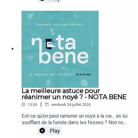
conséquences tragiques résonnent davantage
Sagi », les chroniques des Trois Royaumes” in :
encore que le conflit lui-même. En effet, le roi de
Les Coréens dans l'histoire, KBSworld, 4 août
Crète, Minos, fils du dieu soleil Hélios et de
2011.- Choe Yeonshik (aut.), Yannick Bruneton
Pasiphaé, veut asseoir sa victoire sur les
(trad.), Samguk yusa (三國遺事) : Histoires
Athéniens en mettant en place un jeu sordide…
oubliées des Trois Royaumes, Presses de
Bonne écoute !➤ Découvrez les puzzles Callisto
l’Inalco, 2020.- Maria Anna Dudek, “Au panthéon
: https://callisto-editions.com/🖋 Écriture :
folklorique coréen”, in : Planete-coree.com, 31
Camille et Calie Brillaud🎧 Mixage : Studio Pluriel
juillet 2022.- Hye-Gyeong Kim, “Voyage dans
: https://www.studiopluriel.fr/
l’imaginaire coréen. Légendes, mythes et contes
de Corée”, in : Impressions d’Extrême-Orient [En
ligne], 02 février 2010.- P'Ansori (aut.), Yumi Han &
Hervé Péjaudier (trad.), Sugungga. Le dit du palais
sous les mers, Imago, 2012.- Julien Paolucci,
La meilleure astuce pour
“Sugungga” in : Keulmadang, Revue de littérature
réanimer un noyé ? - NOTA BENE
coréenne, 27 mai 2012.- KBS WORLD Radio, série
“Il était une fois” : Le roi aux oreilles d’âne, Le
|
13:00
vendredi 24 juillet 2026
foie de lapin, Le gourdin de dokkaebi, Le tigre et
Est-ce qu’on peut ramener un noyé à la vie… en lui
le kaki séché, mai-juin 2022.- Chaîne NariNariTV,
soufflant de la fumée dans les fesses ? Non non,
“La princesse Pyeong-gang et le général On-Dal”,
ne riez pas : c’est vraiment le sujet du jour, et les
“Le soleil et la lune”, 나리나리TV, octobre-
Play
médecins du 18e siècle se sont très
novembre 2019.- 정하경, “Give Me a Rice Cake to