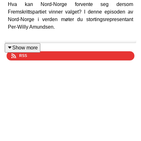
Hva kan Nord-Norge forvente seg dersom
Fremskrittspartiet vinner valget? I denne episoden av
Nord-Norge i verden møter du stortingsrepresentant
Per-Willy Amundsen.
Show more
Hva betyr et sterkt Frp etter valget 8. september for
RSS
Nord-Norge? Per-Willy Amundsen lover en offensiv
satsing på infrastruktur, forsvar og næringsliv i Nord-
Norge – samtidig som han tar et oppgjør med ambisiøse
klima- og naturmål som han mener hemmer utviklingen.
– Det er her ting blir smått absurd. Man pålegger seg
selv klimakrav som man vet man aldri vil klare å
oppfylle. Vi vil gjenreise fornuften i norsk klimapolitikk,
sier Amundsen.