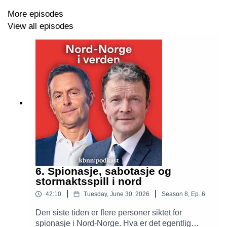
More episodes
Du kan lese transkripsjon av alt som ble sagt i
View all episodes
episodene på
kbnn.no/podkast
.
Nord-Norge i verden er produsert av Kunnskapsbanken
SpareBank 1 Nord-Norge
i samarbeid med
Helt Digital
.
Programledere er Stein Vidar Loftås og Jørn Resvoll.
Redaktør er Jeanette Gundersen. Musikken er
komponert av
Emil Kárlsen
.
6. Spionasje, sabotasje og
stormaktsspill i nord
|
|
42:10
Tuesday, June 30, 2026
Season
8
,
Ep.
6
Den siste tiden er flere personer siktet for
spionasje i Nord-Norge. Hva er det egentlig