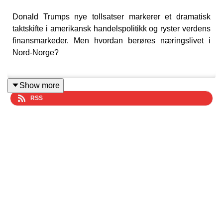
Donald Trumps nye tollsatser markerer et dramatisk
taktskifte i amerikansk handelspolitikk og ryster verdens
finansmarkeder. Men hvordan berøres næringslivet i
Nord-Norge?
Show more
I denne episoden av Nord-Norge i verden forklarer
RSS
Dane Cekov
, sjefsstrateg i SpareBank 1 Markets,
hvordan Trumps tollsjokk skaper børsfall, svekker
kronen og rammer eksporten.
Hva betyr dette for næringslivet i nord – og hvor lenge
må vi leve med usikkerheten?
Du kan lese transkripsjon av alt som ble sagt i