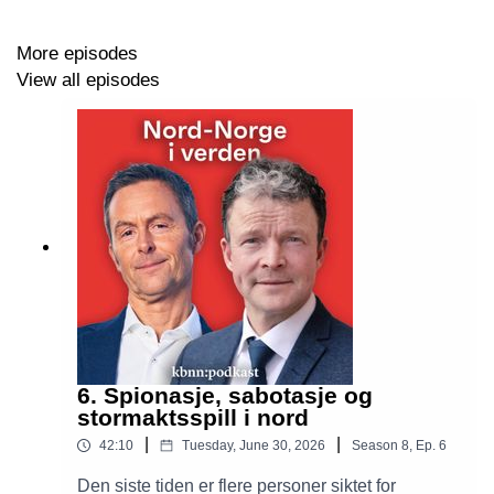
episodene på
kbnn.no/podkast
.
More episodes
View all episodes
Nord-Norge i verden er produsert av Kunnskapsbanken
SpareBank 1 Nord-Norge
i samarbeid med
Helt Digital
.
Programledere er Stein Vidar Loftås og Jørn Resvoll.
Redaktør er Jeanette Gundersen. Musikken er
komponert av
Emil Kárlsen
.
6. Spionasje, sabotasje og
stormaktsspill i nord
|
|
42:10
Tuesday, June 30, 2026
Season
8
,
Ep.
6
Den siste tiden er flere personer siktet for