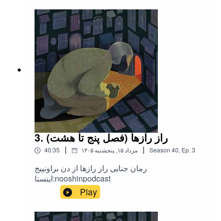
3. راز رازها (فصل پنج تا هشت)
|
|
3
Ep.
,
40
Season
۱۴۰۵ مرداد ۱۵, پنجشنبه
40:35
رمان جنایی راز رازها از دن براونپیج
اینستا:nooshinpodcast
Play