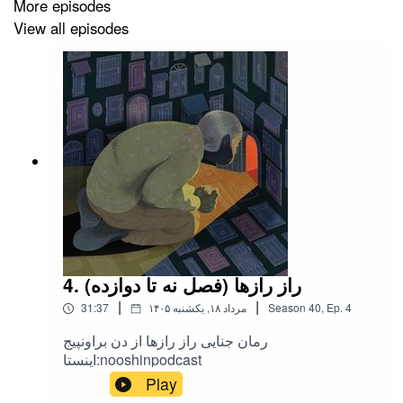
More episodes
View all episodes
4. راز رازها (فصل نه تا دوازده)
|
|
4
Ep.
,
40
Season
۱۴۰۵ مرداد ۱۸, یکشنبه
31:37
رمان جنایی راز رازها از دن براونپیج
اینستا:nooshinpodcast
Play