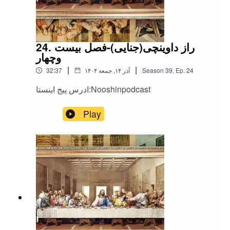
24. راز داوینچی(جنایی)-فصل بیست
وچهار
|
|
24
Ep.
,
39
Season
۱۴۰۴ آذر ۱۴, جمعه
32:37
ادرس پیج اینستا:Nooshinpodcast
Play