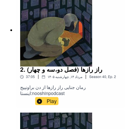
2. راز رازها (فصل دو،سه و چهار)
|
|
2
Ep.
,
40
Season
۱۴۰۵ مرداد ۱۴, چهارشنبه
37:05
رمان جنایی راز رازها از دن براونپیج
اینستا:nooshinpodcast
Play