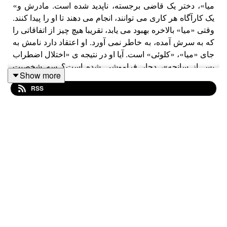
«میا»، دختر یک قاضی برجسته، ناپدید شده است. مادرش و
یک کارآگاه هر کاری می توانند، انجام می دهند تا او را پیدا کنند.
وقتی «میا» بالاخره بهبود می یابد، تقریبا هیچ چیز از اتفاقاتی را
که به سرش آمده، به خاطر نمی آورد. او اعتقاد دارد نامش به
جای «میا»، «کلوئی» است. آیا او در نتیجه ی «اختلال اضطراب
پس از سانحه»، دچار فراموشی شده است؟ سه شخصیت
Show more
اصلی در این کتاب، هر کدام نسخه ی مختص به خود را از
RSS
داستان روایت می کنند. تقریبا هیچ چیز آن طور که به نظر می
رسد، نیست و این موضوع به همراه ساختار رمان و برخی
مضامین آن، باعث می شود این اثر، کتاب «دختر گمشده» اثر
«گیلین فلین» را در ذهن مخاطبین تداعی کند.