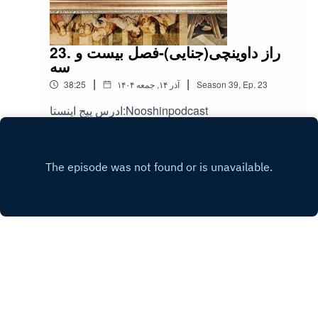
23. راز داوینچی(جنایی)-فصل بیست و
سه
|
|
23
Ep.
,
39
Season
۱۴۰۴ آذر ۱۴, جمعه
38:25
ادرس پیج اینستا:Nooshinpodcast
Play
Copyright
nooshin fooladgar