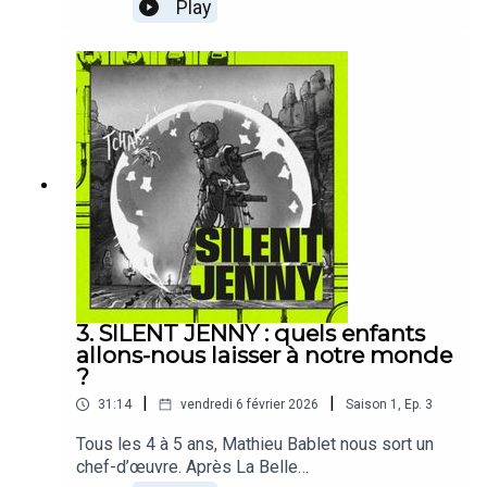
Play
3. SILENT JENNY : quels enfants
allons-nous laisser à notre monde
?
|
|
31:14
vendredi 6 février 2026
Saison
1
,
Ep.
3
Tous les 4 à 5 ans, Mathieu Bablet nous sort un
chef-d’œuvre. Après La Belle