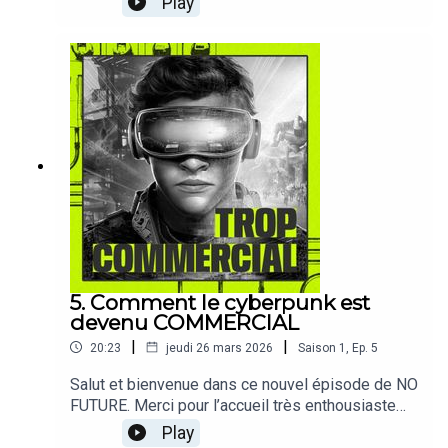
Play
Runner 2049 de Denis Villeneuve !Allez c’est
parti. A écouter sur : Deezer | Spotify | Apple
podcast.→ Cet épisode est extrait de mon
livre Futurs No Future, que reste-t-il du cyberpunk
? disponible chez ActuSF et dans tous vos
libraires indépendants.Texte intégral :
https://cosmo-
orbus.net/blog/uncategorized/blade-runner-
2049-foreverism
5. Comment le cyberpunk est
devenu COMMERCIAL
|
|
20:23
jeudi 26 mars 2026
Saison
1
,
Ep.
5
Salut et bienvenue dans ce nouvel épisode de NO
FUTURE. Merci pour l’accueil très enthousiaste
que vous avez réservé aux premiers épisodes
Play
sur Mathieu Bablet.J’ouvre maintenant un nouveau