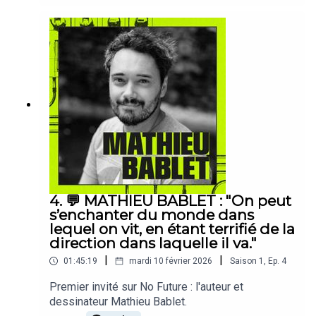
thème puisqu’on va parler de la crise de
l’imaginaire ; et plus précisément de comment le
capitalisme a récupéré pas mal de nos
imaginaires de cœur.Aujourd’hui donc : comment
le cyberpunk est devenu un truc commercial.
4. 💬 MATHIEU BABLET : "On peut
s’enchanter du monde dans
lequel on vit, en étant terrifié de la
direction dans laquelle il va."
|
|
01:45:19
mardi 10 février 2026
Saison
1
,
Ep.
4
Premier invité sur No Future : l'auteur et
dessinateur Mathieu Bablet.