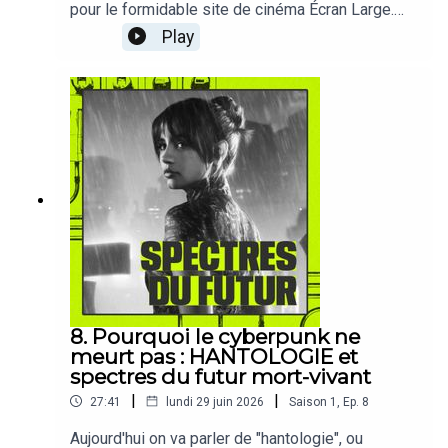
pour le formidable site de cinéma Écran Large.
Avec lui, on parle de la crise à Hollywood.Le
Play
cinéma, c'était mieux avant ? A écouter sur
: Deezer | Spotify | Apple podcast.Sur le blog :
https://cosmo-orbus.net/blog/societe-
technocritique/crise-dhollydood-podcast/
8. Pourquoi le cyberpunk ne
meurt pas : HANTOLOGIE et
spectres du futur mort-vivant
|
|
27:41
lundi 29 juin 2026
Saison
1
,
Ep.
8
Aujourd'hui on va parler de "hantologie", ou