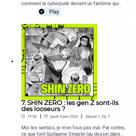
comment le cyberpunk devient un fantôme qui
nous hante à force de ne pas se renouveler.Allez
Play
c’est parti. A écouter sur
: Deezer | Spotify | Apple podcast.→ Cet épisode
est extrait de mon livre Futurs No Future, que
reste-t-il du cyberpunk ? disponible chez ActuSF
et dans tous vos libraires indépendants.Texte
intégral : https://cosmo-
orbus.net/blog/sf/cyberpunk-hantologie/
7. SHIN ZERO : les gen Z sont-ils
des looseurs ?
|
|
19:56
jeudi 4 juin 2026
Saison
1
,
Ep.
7
Moi les sentaïs, je m’en fous pas mal. Par contre,
ce que font Guillaume Singelin (au dessin dans