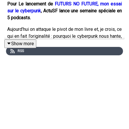
Pour Le lancement de
FUTURS NO FUTURE, mon essai
sur le cyberpunk
, ActuSF lance une semaine spéciale en
5 podcasts.
Aujourd’hui on attaque le pivot de mon livre et, je crois, ce
qui en fait l’originalité : pourquoi le cyberpunk nous hante,
quelle est la puissance d’agir de ces futurs ringards et
Show more
pourtant actuels ?
RSS
Hantologie et spectres du futur
Mark Fisher et Jacques Derrida
Cyberpunk zombie
Bonne écoute !
💥
SOUTENEZ NO FUTURE SUR PATREON