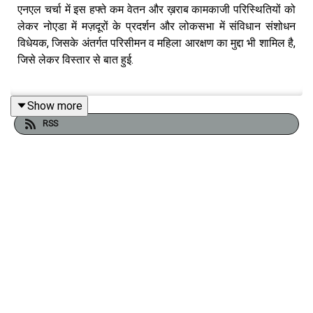
एनएल चर्चा में इस हफ्ते कम वेतन और ख़राब कामकाजी परिस्थितियों को
लेकर नोएडा में मज़दूरों के प्रदर्शन और लोकसभा में संविधान संशोधन
विधेयक, जिसके अंतर्गत परिसीमन व महिला आरक्षण का मुद्दा भी शामिल है,
जिसे लेकर विस्तार से बात हुई.
Show more
इस हफ्ते चर्चा में बतौर मेहमान सेवानिवृत्त डिप्टी चीफ श्रम आयुक्त
RSS
अभिजीत कुमार और वरिष्ठ पत्रकार हृदयेश जोशी ने हिस्सा लिया.
न्यूज़लॉन्ड्री टीम से चर्चा में स्तंभकार आनंद वर्धन और विकास जांगड़ा
शामिल हुए. वहीं, चर्चा का संचालन न्यूजलॉन्ड्री के प्रबंध संपादक अतुल
चौरसिया ने किया.
सुनिए-