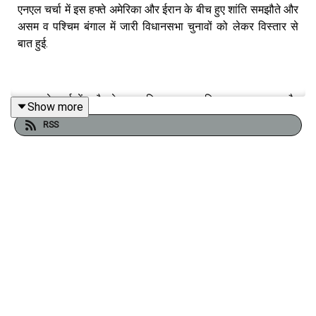
एनएल चर्चा में इस हफ्ते अमेरिका और ईरान के बीच हुए शांति समझौते और
असम व पश्चिम बंगाल में जारी विधानसभा चुनावों को लेकर विस्तार से
बात हुई.
इस हफ्ते चर्चा में बतौर मेहमान वरिष्ठ पत्रकार निरुपमा सुब्रमण्यम और
Show more
अफरीदा हुसैन ने हिस्सा लिया. न्यूज़लॉन्ड्री टीम से चर्चा में विकास
RSS
जांगड़ा शामिल हुए. वहीं, चर्चा का संचालन न्यूजलॉन्ड्री के सह संपादक
शार्दूल कात्यायन ने किया.
सुनिए -