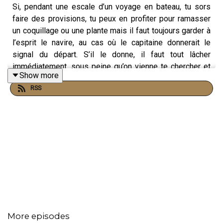
Si, pendant une escale d’un voyage en bateau, tu sors
faire des provisions, tu peux en profiter pour ramasser
un coquillage ou une plante mais il faut toujours garder à
l’esprit le navire, au cas où le capitaine donnerait le
signal du départ. S’il le donne, il faut tout lâcher
immédiatement, sous peine qu’on vienne te chercher et
Show more
qu’on te jette comme du bétail dans la bateau. La vie est
RSS
identique. Si au lieu d’un coquillage ou d’une plante, tu as
une femme ou un enfant, c’est très bien. Mais si le
commandant t’appelle, lâche tout et retourne au bateau
sans regarder derrière. Et si tu es vieux, ne t’éloigne pas
du navire de peur de manquer le signal.
Episode:
Téléchargement
direct
More episodes