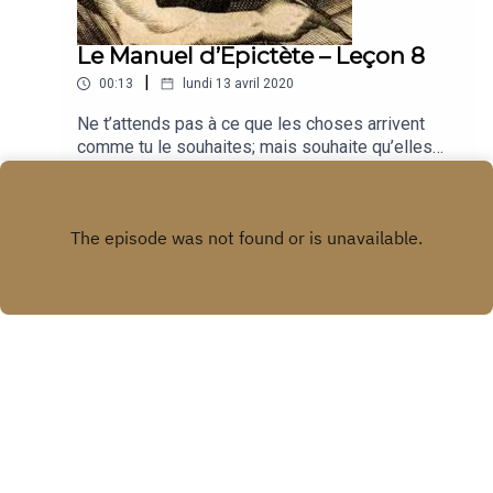
Le Manuel d’Epictète – Leçon 8
|
00:13
lundi 13 avril 2020
Ne t’attends pas à ce que les choses arrivent
comme tu le souhaites; mais souhaite qu’elles
arrivent comme elles arrivent, et tu auras une vie
Play
heureuse. Episode: Téléchargement direct
Copyright
Niptech
Hébergé avec ❤️ par
Acast