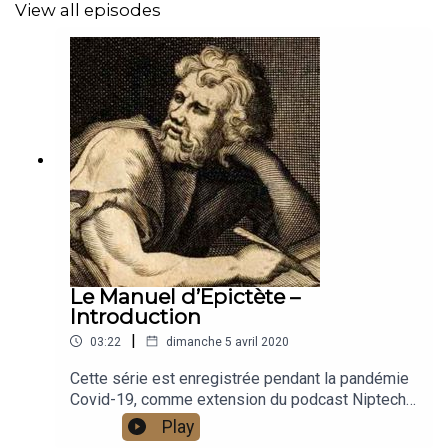
View all episodes
Le Manuel d’Epictète –
Introduction
|
03:22
dimanche 5 avril 2020
Cette série est enregistrée pendant la pandémie
Covid-19, comme extension du podcast Niptech.
Pendant les dix ans d'existence de Niptech, nous
Play
avons répété inlassablement qu'il fallait toujours