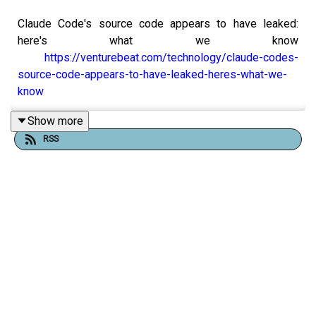
Claude Code's source code appears to have leaked:
here's what we know
https://venturebeat.com/technology/claude-codes-
source-code-appears-to-have-leaked-heres-what-we-
know
Show more
RSS
OPENAI TUE SORA — Le pivot enterprise qui fait mal
OpenAI ferme Sora, son app de génération vidéo
lancée il y a 6 mois seulement. L’app brûlait
environ 1 million de dollars par jour avec moins de
500 000 utilisateurs actifs. Disney, qui avait signé
un deal d'un milliard de dollars, a été prévenu
moins d'une heure avant l'annonce publique.
https://techcrunch.com/2026/03/29/why-openai-
really-shut-down-sora/