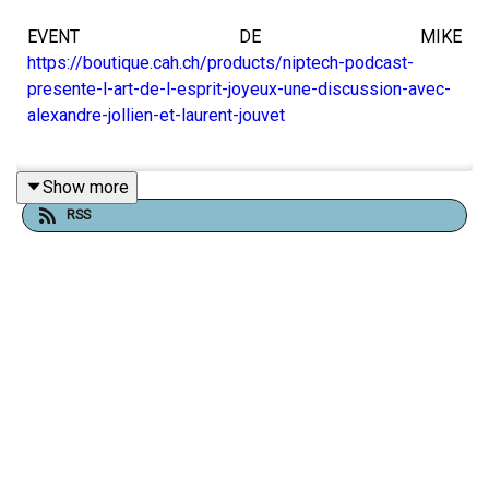
EVENT DE MIKE
https://boutique.cah.ch/products/niptech-podcast-
presente-l-art-de-l-esprit-joyeux-une-discussion-avec-
alexandre-jollien-et-laurent-jouvet
Show more
News
RSS
Introducing deep research | OpenAI
Deep research -> OpenAI est meilleur que google
pour faire un produit fini, limitation: no private
sources
AI agents
The AI CUDA Engineer: Agentic CUDA Kernel
Discovery, Optimization and Composition
first look at rabbit’s Android agent