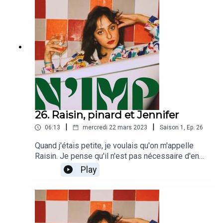
26. Raisin, pinard et Jennifer
|
|
06:13
mercredi 22 mars 2023
Saison
1
,
Ep.
26
Quand j'étais petite, je voulais qu'on m'appelle
Raisin. Je pense qu'il n'est pas nécessaire d'en
dire plus. Contentez-vous de cliquer sur ce 26è
Play
épisode de N'IMP, et constatez comme j'ai
longtemps été le couteau le moins affuté du tiroir,
chers et fidèles auditeurs.