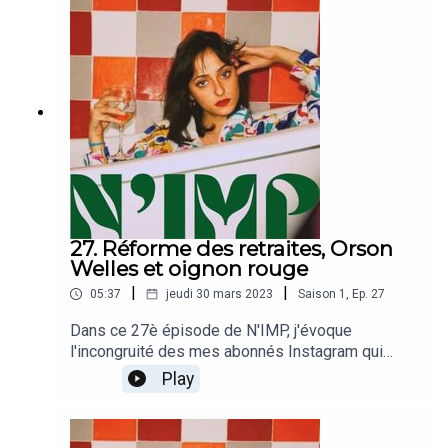
27. Réforme des retraites, Orson
Welles et oignon rouge
|
|
05:37
jeudi 30 mars 2023
Saison
1
,
Ep.
27
Dans ce 27è épisode de N'IMP, j'évoque
l'incongruité des mes abonnés Instagram qui
veulent mon corps, mon argent et m'obliger à
Play
cuisiner des oignons blancs !