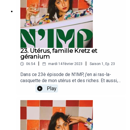
23. Utérus, famille Kretz et
géranium
|
|
06:54
mardi 14 février 2023
Saison
1
,
Ep.
23
Dans ce 23è épisode de N'IMP, j'en ai ras-la-
casquette de mon utérus et des riches. Et aussi,
je flippe d'avoir acheté une maison dans le
Play
Perche alors que je n'ai même pas le permis.