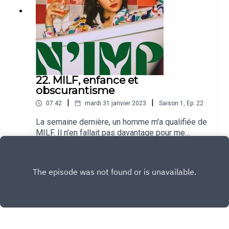
22. MILF, enfance et
obscurantisme
|
|
07:42
mardi 31 janvier 2023
Saison
1
,
Ep.
22
La semaine dernière, un homme m'a qualifiée de
MILF. Il n'en fallait pas davantage pour me
courroucer.
Play