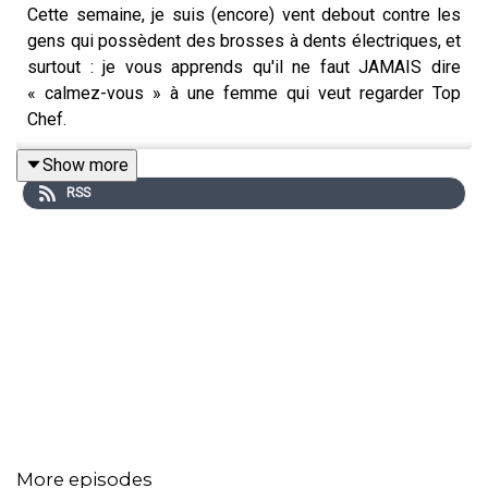
Cette semaine, je suis (encore) vent debout contre les
gens qui possèdent des brosses à dents électriques, et
surtout : je vous apprends qu'il ne faut JAMAIS dire
« calmez-vous » à une femme qui veut regarder Top
Chef.
Show more
RSS
Vous voulez plus de podcasts contenant ma voix suave
et distinguée ? Par ici :
Le Seul avis qui compte
, ma chronique cinéma
produite par le studio Madmoizelle
4 Quarts d'heure
, le talk-show co-animé par Louise
Petrouchka, Alix Martineau et Camille Lorente
Laisse-moi kiffer
, le podcast culture de
Madmoizelle
More episodes