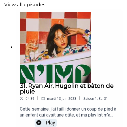
View all episodes
Et suivez-moi sur
Instagram
, je suis en manque de
followers !
31. Ryan Air, Hugolin et bâton de
pluie
|
|
04:39
mardi 13 juin 2023
Saison
1
,
Ep.
31
Cette semaine, j'ai failli donner un coup de pied à
un enfant qui avait une otite, et ma playlist m'a
annoncé que j'allais mourir dans l'avion. Vous
Play
voulez plus de podcasts contenant ma voix