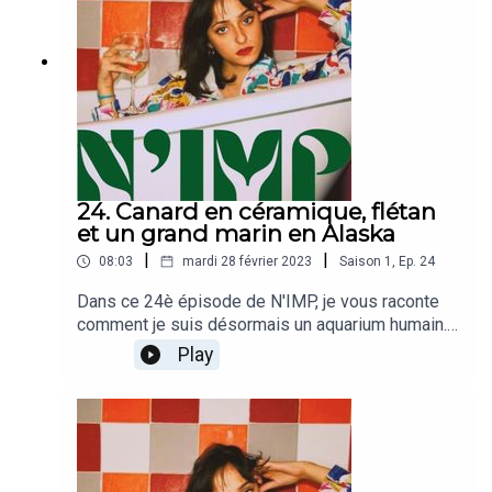
24. Canard en céramique, flétan
et un grand marin en Alaska
|
|
08:03
mardi 28 février 2023
Saison
1
,
Ep.
24
Dans ce 24è épisode de N'IMP, je vous raconte
comment je suis désormais un aquarium humain.
Et je me prends pour Jacques Brel. Aussi.
Play