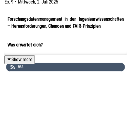
Ep.
9
•
Mittwoch, 2. Juli 2025
Forschungsdatenmanagement in den Ingenieurwissenschaften
– Herausforderungen, Chancen und FAIR-Prinzipien
Was erwartet dich?
Wie lassen sich Millionen von heterogenen Datenpunkten aus
Show more
der ingenieurwissenschaftlichen Forschung sinnvoll erfassen,
RSS
strukturieren und langfristig nutzen? In dieser Folge spricht
Prof. Dr. Robert Schmidt
über die besonderen Anforderungen
des Forschungsdatenmanagements in den
Ingenieurwissenschaften – von Produktionsdaten über
Gebäudemodelle bis hin zu digitalen Zwillingen. Du erfährst, wie
FAIR-Prinzipien konkret angewendet werden, warum
Metadaten entscheidend sind und wie Datenräume helfen,
Wissen nachhaltig zu teilen und Innovation zu beschleunigen.