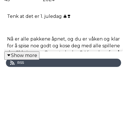
Tenk at det er 1. juledag 🎄❣️
Nå er alle pakkene åpnet, og du er våken og klar
for å spise noe godt og kose deg med alle spillene
du fikk i gave. Og vet du hva? Vi er her for å
Show more
holde deg med selskap 🎁
RSS
Her er nemlig julespesial 2! Og for et kvartal vi
skal inn i da, dere? Paper Mario, Stellar Blade,
Animal Well, Mouthwashing, Hellblade 2 og
Manor Lords? Gledelig jul! WAHOO!! 🍄