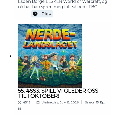
Espen Borge ELSKER World of Warcraft, og
nå har han søren meg falt så ned i TBC
Classic-bøtta at vi klinker ut 40 minutter
Play
om hvorfor WoW igjen og igjen beviser at
det er et av verdens beste spill. Ja, også blir
det som vanlig en hel haug med
digresjoner om stand-up, Korps
Loppemarked, det å "snakke ut", fellesskap
og Tour De France. God helg!
55. #SS3: SPILL VI GLEDER OSS
TIL I OKTOBER!
|
|
45:15
Wednesday, July 15, 2026
Season
15
,
Ep.
55