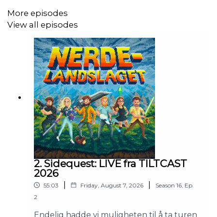
More episodes
View all episodes
2. Sidequest: LIVE fra TILTCAST
2026
|
|
55:03
Friday, August 7, 2026
Season
16
,
Ep.
2
Endelig hadde vi muligheten til å ta turen