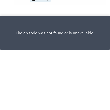
konsollen han har gode minner fra, og har
lyst til å ta deg med på nostalgitoget! Det
stopper blant annet ved The Legend of
Zelda: Collectors Edition på GameCube,
som sprenger hodet mitt. For en INSANE
pakke med spill?! Bare å nyte! God helg!
INSTAGRAM
PATREON
X.COM
FACEBOOK
Copyright
Stian Blipp, Andreas Hedemann