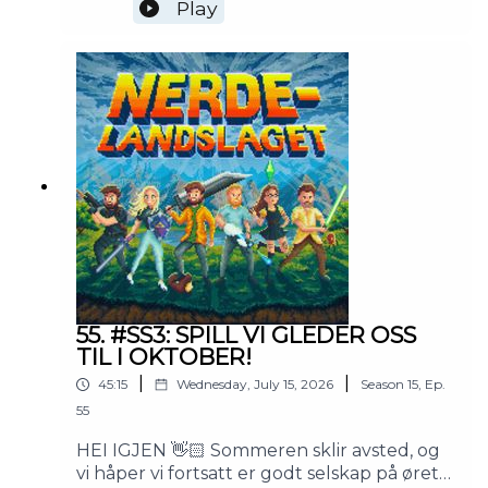
Classic-bøtta at vi klinker ut 40 minutter
Play
om hvorfor WoW igjen og igjen beviser at
det er et av verdens beste spill. Ja, også blir
det som vanlig en hel haug med
digresjoner om stand-up, Korps
Loppemarked, det å "snakke ut", fellesskap
og Tour De France. God helg!
55. #SS3: SPILL VI GLEDER OSS
TIL I OKTOBER!
|
|
45:15
Wednesday, July 15, 2026
Season
15
,
Ep.
55
HEI IGJEN 👋🏻 Sommeren sklir avsted, og
vi håper vi fortsatt er godt selskap på øret