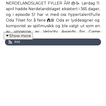
NERDELANDSLAGET FYLLER ÅR! 🎂🥳 Lørdag 11.
april hadde Nerdelandslaget eksistert i 365 dager,
og i episode 51 har vi med oss hypertalentfulle
Oda Tilset for å feire 👸🏼 Oda er lyddesigner og
komponist av spillmusikk og ble valgt ut som en
av vinnerne av Velocity Awards for Game
Show more
Developers Conference 2019 i San Francisco. Det
RSS
vil si at hun er en av de kvinnene som
spillindustrien har mest troa på – på verdensbasis!
🎶💯 Det ble en superfin prat om ca alle spillene
på Nintendo DS, masse om spillmusikk og en hel
del annet nerdete også: Du vil ikke tro hva som
skjedde da Mario eller Mordor ville sjokkere deg
så skjedde dette⁉️