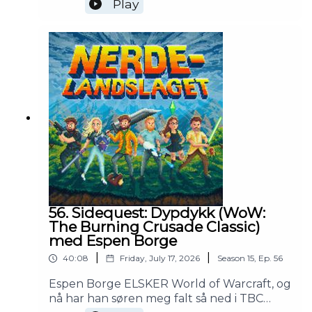
Play
hel sommerspesial til det spillet! Vi dykker
ned i teorier om handling, innhold, maps og
minigames og diskuterer kontroverser som
priser og innholdsgatekeeping 💥 Men: Det
blir selvsagt også Bit For Bit og Korktavle,
så heng med selv om DU tenker å droppe
tidenes største underholdningslansering i
november 😱0:00:00 - Intro0:03:40 - DEN
STORE GTA6-PRATEN0:28:55 - Bit For
Bit0:36:19 - Korktavlen0:45:31 - TAKK FOR
OSS!
56. Sidequest: Dypdykk (WoW:
The Burning Crusade Classic)
med Espen Borge
|
|
40:08
Friday, July 17, 2026
Season
15
,
Ep.
56
Espen Borge ELSKER World of Warcraft, og
nå har han søren meg falt så ned i TBC