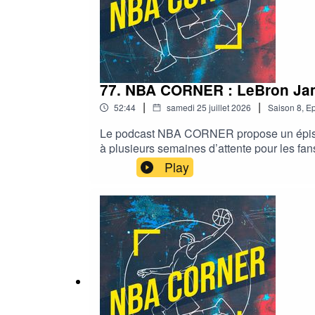
77. NBA CORNER : LeBron Jam
|
|
52:44
samedi 25 juillet 2026
Saison
8
,
Ep
Le podcast NBA CORNER propose un épisode 
à plusieurs semaines d’attente pour les fan
York en playoffs en mai dernier, et de ses r
Play