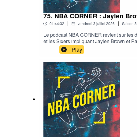
75. NBA CORNER : Jaylen Brow
|
|
01:44:32
vendredi 3 juillet 2026
Saison
8
Le podcast NBA CORNER revient sur les dern
et les Sixers impliquant Jaylen Brown et P
en cascade aux Lakers, avant d’évoquer plu
Play