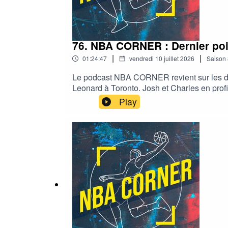
76. NBA CORNER : Dernier poin
|
|
01:24:47
vendredi 10 juillet 2026
Saison
Le podcast NBA CORNER revient sur les der
Leonard à Toronto. Josh et Charles en profi
commencer par Kyle Kuzma qui s’est exprimé
Play