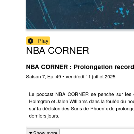
Play
NBA CORNER
NBA CORNER : Prolongation record p
Saison
7
,
Ep.
49
•
vendredi 11 juillet 2025
Le podcast NBA CORNER se penche sur les dern
Holmgren et Jalen Williams dans la foulée du no
sur la décision des Suns de Phoenix de prolonge
derniers jours.
Show more