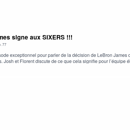
es signe aux SIXERS !!!
.
77
exceptionnel pour parler de la décision de LeBron James de r
s. Josh et Florent discute de ce que cela signifie pour l’équipe
éelles chances d’aller au bout la saison prochaine.