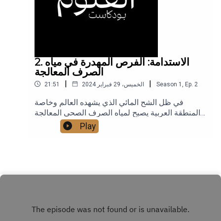
2. الاستدامة: الفرص المهدرة في مياه
الصرف المعالجة
|
|
2
Ep.
,
1
Season
الخميس، 29 فبراير 2024
21:51
في ظل الشح المائي الذي يشهده العالم وخاصة
المنطقة العربية يصبح لمياه الصرف الصحي المعالجة
دورًا مهمًا لمواجهة هذه الأزمة. في هذه الحلقة نتطرق
Play
إلى التحديات والفرص التي تنطوي عليها مياه الصرف
الصحي المعالجة لسد هذا العجز المائي.