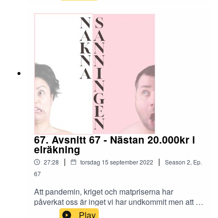
jobbar bara för att få lön, mat på bordet, tak över
huvudet och pengar för att leva på helgerna. Gör
inte du de också?
67. Avsnitt 67 - Nästan 20.000kr i
elräkning
|
|
27:28
torsdag 15 september 2022
Season
2
,
Ep.
67
Att pandemin, kriget och matpriserna har
påverkat oss är inget vi har undkommit men att vi
nu under hösten också måste hantera nästa kris i
Play