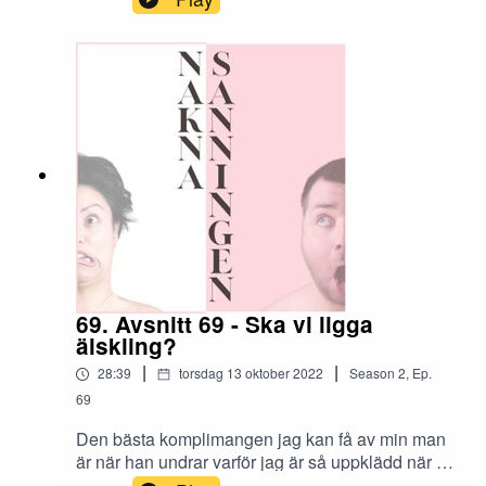
69. Avsnitt 69 - Ska vi ligga
älskling?
|
|
28:39
torsdag 13 oktober 2022
Season
2
,
Ep.
69
Den bästa komplimangen jag kan få av min man
är när han undrar varför jag är så uppklädd när vi
“bara” ska på fotbollsaktivteter. Jag vill visa upp