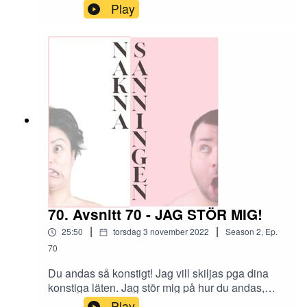
bättre, tvärtom så verkar många glädjas åt andras
Play
misslyckanden. Hur långt kan man egentligen
gå?
70. Avsnitt 70 - JAG STÖR MIG!
|
|
25:50
torsdag 3 november 2022
Season
2
,
Ep.
70
Du andas så konstigt! Jag vill skiljas pga dina
konstiga läten. Jag stör mig på hur du andas,
smaskar och flåsar. Jag kan inte leva med de.
Play