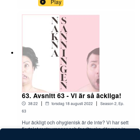
Play
63. Avsnitt 63 - Vi är så äckliga!
|
|
38:22
torsdag 18 augusti 2022
Season
2
,
Ep.
63
Hur äckligt och ohygienisk är de inte? Vi har sett
flertalet restauranger och foodtrucks där man inte
byter sina handskar när man har jobbar i olika
Play