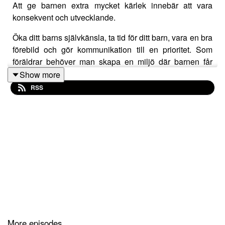
Att ge barnen extra mycket kärlek innebär att vara
konsekvent och utvecklande.
Öka ditt barns självkänsla, ta tid för ditt barn, vara en bra
förebild och gör kommunikation till en prioritet. Som
föräldrar behöver man skapa en miljö där barnen får
uppleva säkerhet och lugn. Det handlar om fysisk och
Show more
känslomässig trygghet, om sådant som pålitlighet,
RSS
förutsägbarhet och ärlighet. Det underlättar för barnen in
dom förstår vad som förväntas av dom i vardagen. Som
förälder behöver man vägleda dom och lära ut.
More episodes