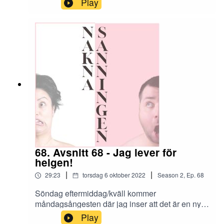
Play
mig, få min man att se vilken kvinna jag är, känna
mig sexig och snygg, för honom och mig själv.
Sen skadar ju det inte att andra kanske tänker,
"lyckos honom som har henne vid sin sida."
68. Avsnitt 68 - Jag lever för
helgen!
|
|
29:23
torsdag 6 oktober 2022
Season
2
,
Ep.
68
Söndag eftermiddag/kväll kommer
måndagsångesten där jag inser att det är en ny
vecka men jobb. Samma gamla vanliga jobb. Jag
Play