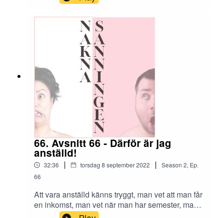
form av alldeles för höga elpriser är nog pricken
över i:et. Vi är nog inte dom enda som har råkat
ut för detta eller kommer bli drabbad. Hur tänker
politikerna göra nu för att rädda svenska folket
ifrån en personlig konkurs.
66. Avsnitt 66 - Därför är jag
anställd!
|
|
32:36
torsdag 8 september 2022
Season
2
,
Ep.
66
Att vara anställd känns tryggt, man vet att man får
en inkomst, man vet när man har semester, man
vet att när man är sjuk får man sjuklön och likaså
Play