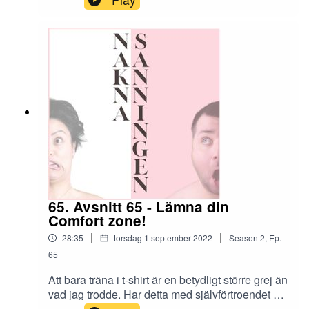
när jag vabbar eller är i behov av sjukersättning.
Dessutom om jag vill ta ett lån för att köpa hus
eller bil så är det bra att ha en anställning.
65. Avsnitt 65 - Lämna din
Comfort zone!
|
|
28:35
torsdag 1 september 2022
Season
2
,
Ep.
65
Att bara träna i t-shirt är en betydligt större grej än
vad jag trodde. Har detta med självförtroendet att
göra eller hur gör jag för att komma ur den?