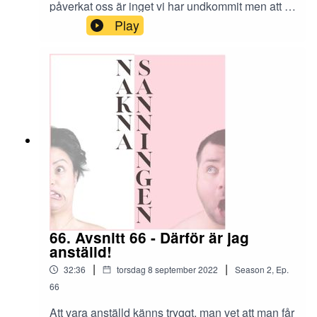
påverkat oss är inget vi har undkommit men att vi
nu under hösten också måste hantera nästa kris i
Play
form av alldeles för höga elpriser är nog pricken
över i:et. Vi är nog inte dom enda som har råkat
ut för detta eller kommer bli drabbad. Hur tänker
politikerna göra nu för att rädda svenska folket
ifrån en personlig konkurs.
66. Avsnitt 66 - Därför är jag
anställd!
|
|
32:36
torsdag 8 september 2022
Season
2
,
Ep.
66
Att vara anställd känns tryggt, man vet att man får