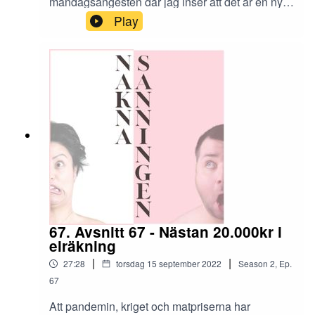
måndagsångesten där jag inser att det är en ny
vecka men jobb. Samma gamla vanliga jobb. Jag
Play
jobbar bara för att få lön, mat på bordet, tak över
huvudet och pengar för att leva på helgerna. Gör
inte du de också?
67. Avsnitt 67 - Nästan 20.000kr i
elräkning
|
|
27:28
torsdag 15 september 2022
Season
2
,
Ep.
67
Att pandemin, kriget och matpriserna har