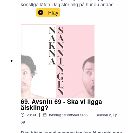
konstiga läten. Jag stör mig på hur du andas,
smaskar och flåsar. Jag kan inte leva med de.
Play
69. Avsnitt 69 - Ska vi ligga
älskling?
|
|
28:39
torsdag 13 oktober 2022
Season
2
,
Ep.
69
Den bästa komplimangen jag kan få av min man