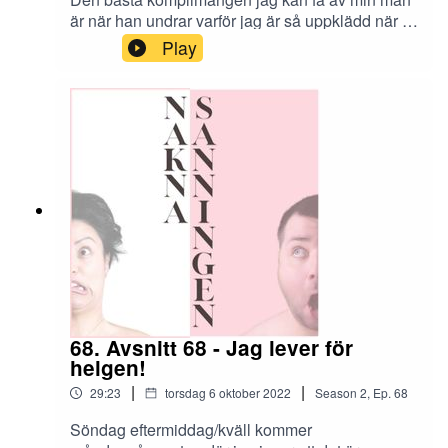
är när han undrar varför jag är så uppklädd när vi
“bara” ska på fotbollsaktivteter. Jag vill visa upp
Play
mig, få min man att se vilken kvinna jag är, känna
mig sexig och snygg, för honom och mig själv.
Sen skadar ju det inte att andra kanske tänker,
"lyckos honom som har henne vid sin sida."
68. Avsnitt 68 - Jag lever för
helgen!
|
|
29:23
torsdag 6 oktober 2022
Season
2
,
Ep.
68
Söndag eftermiddag/kväll kommer