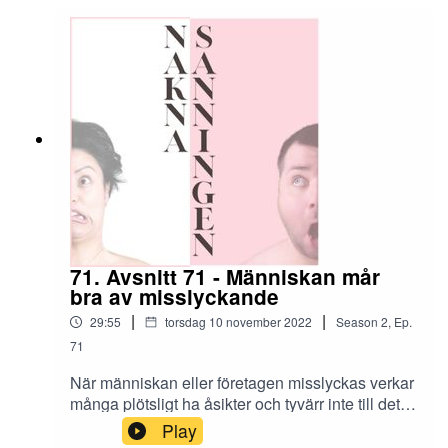
71. Avsnitt 71 - Människan mår
bra av misslyckande
|
|
29:55
torsdag 10 november 2022
Season
2
,
Ep.
71
När människan eller företagen misslyckas verkar
många plötsligt ha åsikter och tyvärr inte till det
bättre, tvärtom så verkar många glädjas åt andras
Play
misslyckanden. Hur långt kan man egentligen