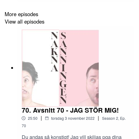
gå?
More episodes
View all episodes
70. Avsnitt 70 - JAG STÖR MIG!
|
|
25:50
torsdag 3 november 2022
Season
2
,
Ep.
70
Du andas så konstigt! Jag vill skiljas pga dina