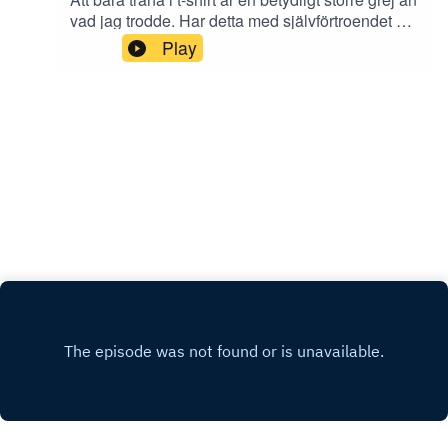
vad jag trodde. Har detta med självförtroendet att
göra eller hur gör jag för att komma ur den?
Play