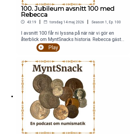
100. Jubileum avsnitt 100 med
Rebecca
|
|
43:19
torsdag 14 maj 2026
Season
1
,
Ep.
100
I avsnitt 100 får ni lyssna på när när vi gör en
återblick om MyntSnacks historia. Rebecca gästar
även detta avsnitt. Där hon framför sin erfarenhet
Play
av myntsamlandet och mässor. Göran presenterar
även veckans variant som vanligt. Bilder finns
som vanligt på Instagram och Facebook. Följ oss
där.Är du en inbiten myntsamlare med en stor
eller lite myntsamling eller du kanske bara är
intresserad av mynt och historia så är detta en
podcast för dig. Vi pratar om allt från vikingatid till
modena mynt och sedlar.Stort nöjeFölj oss på
Facebook, Instagram eller
Xmyntsnackpodd@gmail.com