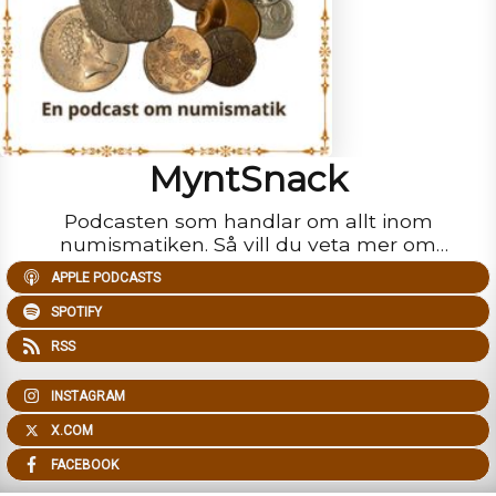
MyntSnack
Podcasten som handlar om allt inom
numismatiken. Så vill du veta mer om
mynthistoria, mynt, sedlar, poletter och hur man
APPLE PODCASTS
samlar på sådant. Då är detta podcasten för dig.
SPOTIFY
RSS
INSTAGRAM
X.COM
FACEBOOK