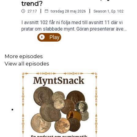
trend?
|
|
27:17
torsdag 28 maj 2026
Season
1
,
Ep.
102
I avsnitt 102 får ni följa med till avsnitt 11 där vi
pratar om slabbade mynt. Göran presenterar även
veckans variant som vanligt. Bilder finns som
Play
vanligt på Instagram och Facebook. Följ oss
där.Är du en inbiten myntsamlare med en stor
eller lite myntsamling eller du kanske bara är
More episodes
intresserad av mynt och historia så är detta en
View all episodes
podcast för dig. Vi pratar om allt från vikingatid till
modena mynt och sedlar.Stort nöjeFölj oss på
Facebook, Instagram eller
Xmyntsnackpodd@gmail.com