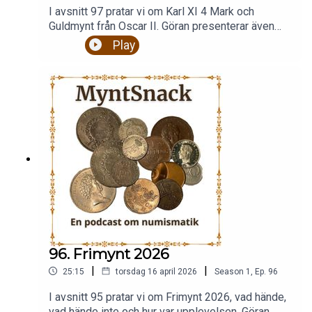
I avsnitt 97 pratar vi om Karl XI 4 Mark och
Guldmynt från Oscar II. Göran presenterar även
veckans variant som vanligt. Bilder finns som
Play
vanligt på Instagram och Facebook. Följ oss
där.Är du en inbiten myntsamlare med en stor
eller lite myntsamling eller du kanske bara är
intresserad av mynt och historia så är detta en
podcast för dig. Vi pratar om allt från vikingatid till
modena mynt och sedlar.Stort nöjeFölj oss på
Facebook, Instagram eller
Xmyntsnackpodd@gmail.com
96. Frimynt 2026
|
|
25:15
torsdag 16 april 2026
Season
1
,
Ep.
96
I avsnitt 95 pratar vi om Frimynt 2026, vad hände,
vad hände inte och hur var upplevelsen. Göran