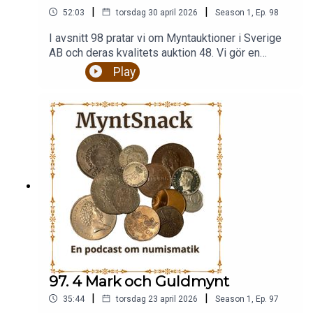
|
|
52:03
torsdag 30 april 2026
Season
1
,
Ep.
98
I avsnitt 98 pratar vi om Myntauktioner i Sverige
AB och deras kvalitets auktion 48. Vi gör en
enklare analys av auktionen. Göran presenterar
Play
även veckans variant som vanligt. Bilder finns
som vanligt på Instagram och Facebook. Följ oss
där.Är du en inbiten myntsamlare med en stor
eller lite myntsamling eller du kanske bara är
intresserad av mynt och historia så är detta en
podcast för dig. Vi pratar om allt från vikingatid till
modena mynt och sedlar.Stort nöjeFölj oss på
Facebook, Instagram eller
Xmyntsnackpodd@gmail.com
97. 4 Mark och Guldmynt
|
|
35:44
torsdag 23 april 2026
Season
1
,
Ep.
97