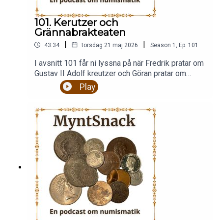
101. Kerutzer och
Grännabrakteaten
|
|
43:34
torsdag 21 maj 2026
Season
1
,
Ep.
101
I avsnitt 101 får ni lyssna på när Fredrik pratar om
Gustav II Adolf kreutzer och Göran pratar om
Grännabrakteatern. Göran presenterar även
Play
veckans variant som vanligt. Bilder finns som
vanligt på Instagram och Facebook. Följ oss
där.Är du en inbiten myntsamlare med en stor
eller lite myntsamling eller du kanske bara är
intresserad av mynt och historia så är detta en
podcast för dig. Vi pratar om allt från vikingatid till
modena mynt och sedlar.Stort nöjeFölj oss på
Facebook, Instagram eller
Xmyntsnackpodd@gmail.com