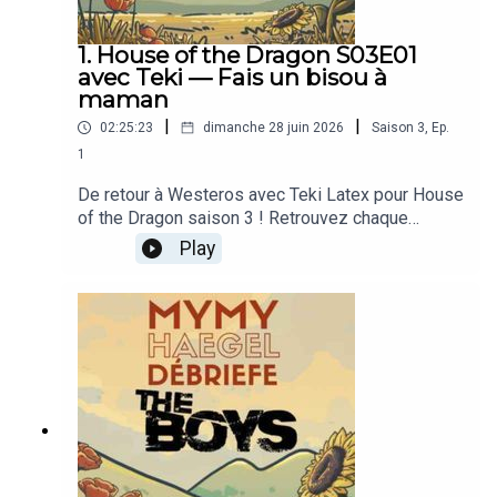
1. House of the Dragon S03E01
avec Teki — Fais un bisou à
maman
|
|
02:25:23
dimanche 28 juin 2026
Saison
3
,
Ep.
1
De retour à Westeros avec Teki Latex pour House
of the Dragon saison 3 ! Retrouvez chaque
semaine les débriefs des épisodes, en avant-
Play
première sur Patreon 🫡Plus de Mymy
HaegelDans la vie, je suis créatrice de contenu
indépendante sur Internet ; vous pouvez me
rejoindre sur Twitch, sur Instagram et sur Patreon.
Je parle de féminisme et d’émotions, de jeux
vidéo et de séries télé, de recettes de cuisine et
de champignons, de bienveillance et de sel. Pour
recevoir mes podcasts en avance et sans pub,
abonnez-vous sur Patreon !