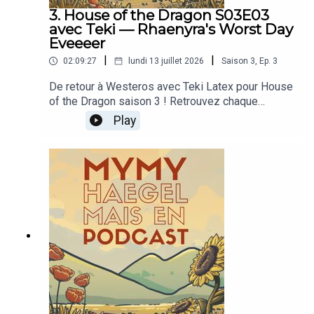
3. House of the Dragon S03E03
avec Teki — Rhaenyra's Worst Day
Eveeeer
|
|
02:09:27
lundi 13 juillet 2026
Saison
3
,
Ep.
3
De retour à Westeros avec Teki Latex pour House
of the Dragon saison 3 ! Retrouvez chaque
semaine les débriefs des épisodes, en avant-
Play
première sur Patreon 🫡Plus de Mymy
HaegelDans la vie, je suis créatrice de contenu
indépendante sur Internet ; vous pouvez me
rejoindre sur Twitch, sur Instagram et sur Patreon.
Je parle de féminisme et d’émotions, de jeux
vidéo et de séries télé, de recettes de cuisine et
de champignons, de bienveillance et de sel. Pour
recevoir mes podcasts en avance et sans pub,
abonnez-vous sur Patreon !