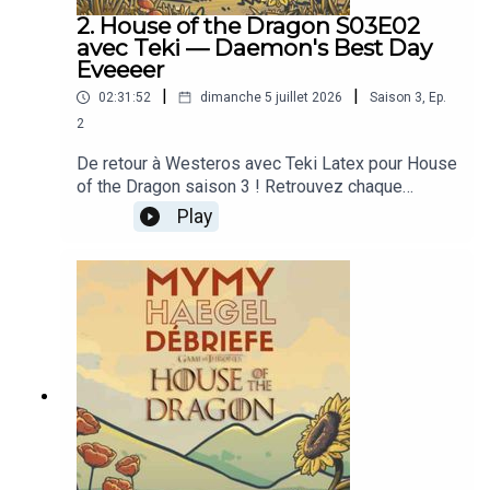
2. House of the Dragon S03E02
avec Teki — Daemon's Best Day
Eveeeer
|
|
02:31:52
dimanche 5 juillet 2026
Saison
3
,
Ep.
2
De retour à Westeros avec Teki Latex pour House
of the Dragon saison 3 ! Retrouvez chaque
semaine les débriefs des épisodes, en avant-
Play
première sur Patreon 🫡Plus de Mymy
HaegelDans la vie, je suis créatrice de contenu
indépendante sur Internet ; vous pouvez me
rejoindre sur Twitch, sur Instagram et sur Patreon.
Je parle de féminisme et d’émotions, de jeux
vidéo et de séries télé, de recettes de cuisine et
de champignons, de bienveillance et de sel. Pour
recevoir mes podcasts en avance et sans pub,
abonnez-vous sur Patreon !