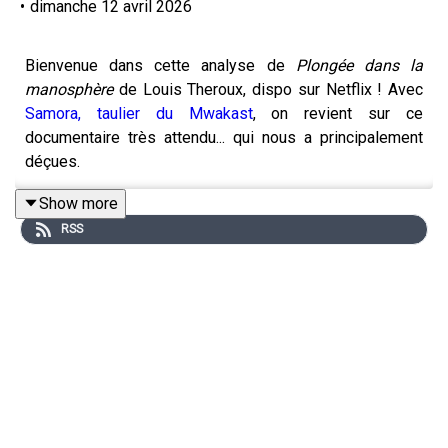
•
dimanche 12 avril 2026
Bienvenue dans cette analyse de
Plongée dans la
manosphère
de Louis Theroux, dispo sur Netflix ! Avec
Samora, taulier du Mwakast
, on revient sur ce
documentaire très attendu... qui nous a principalement
déçues.
Show more
RSS
Ceci est un replay 100% audio pour des questions de
droits !
Plus de Mymy Haegel
Dans la vie, je suis créatrice de contenu indépendante
sur Internet ; vous pouvez me rejoindre
sur Twitch
,
sur