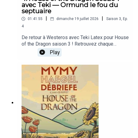
avec Teki — Ormund le fou du
septuaire
|
|
01:41:55
dimanche 19 juillet 2026
Saison
3
,
Ep.
4
De retour à Westeros avec Teki Latex pour House
of the Dragon saison 3 ! Retrouvez chaque
semaine les débriefs des épisodes, en avant-
Play
première sur Patreon 🫡Plus de Mymy
HaegelDans la vie, je suis créatrice de contenu
indépendante sur Internet ; vous pouvez me
rejoindre sur Twitch, sur Instagram et sur Patreon.
Je parle de féminisme et d’émotions, de jeux
vidéo et de séries télé, de recettes de cuisine et
de champignons, de bienveillance et de sel. Pour
recevoir mes podcasts en avance et sans pub,
abonnez-vous sur Patreon !