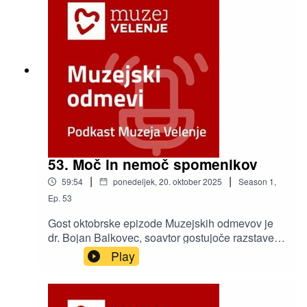
53. Moč in nemoč spomenikov
|
|
59:54
ponedeljek, 20. oktober 2025
Season
1
,
Ep.
53
Gost oktobrske epizode Muzejskih odmevov je
dr. Bojan Balkovec, soavtor gostujoče razstave
Moč in nemoč spomenikov, na kateri je
Play
predstavljena usoda spomenikov
narodnoosvobodilnega boja (NOB) in
socialistične revolucije na ozemlju nekdanje