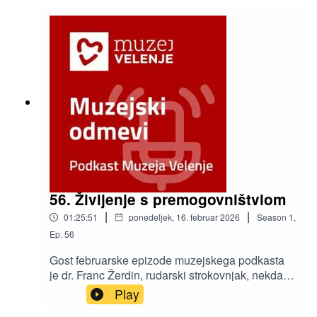
zbirateljstva na Velenjskem gradu.
56. Življenje s premogovništviom
|
|
01:25:51
ponedeljek, 16. februar 2026
Season
1
,
Ep.
56
Gost februarske epizode muzejskega podkasta
je dr. Franc Žerdin, rudarski strokovnjak, nekdanji
direktor Premogovnika Velenje ter svetnik
Play
Mestne občine Velenje.