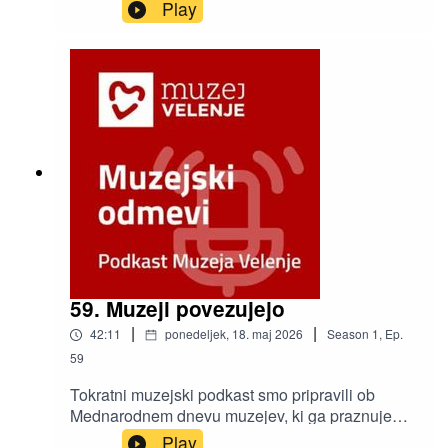
Purnat in Angelca Brunet, po domače Žoharjeva
Play
Gelca.
59. Muzeji povezujejo
|
|
42:11
ponedeljek, 18. maj 2026
Season
1
,
Ep.
59
Tokratni muzejski podkast smo pripravili ob
Mednarodnem dnevu muzejev, ki ga praznujemo
danes. Letošnja osrednja tema je »Muzeji
Play