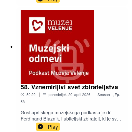
povezujejo razdeljeni svet«. Gostja podkasta je
Alenka Černelič Krošelj, direktorica Posavskega
muzeja Brežice in predsednica predsedstva
Skupnosti muzejev Slovenije (SMS).
58. Vznemirljivi svet zbirateljstva
|
|
50:29
ponedeljek, 20. april 2026
Season
1
,
Ep.
58
Gost aprilskega muzejskega podkasta je dr.
Ferdinand Blaznik, ljubiteljski zbiratelj, ki je svojo
zbirko predmetov azijskih kultur predstavil na
Play
razstavi z naslovom Vznemirljivi svet