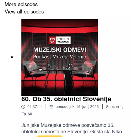
More episodes
View all episodes
60. Ob 35. obletnici Slovenije
|
|
01:37:11
ponedeljek, 15. junij 2026
Season
1
,
Ep.
60
Junijske Muzejske odmeve posvečamo 35.
obletnici samostojne Slovenije. Gosta sta Niko