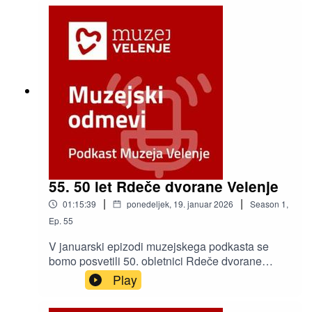
55. 50 let Rdeče dvorane Velenje
|
|
01:15:39
ponedeljek, 19. januar 2026
Season
1
,
Ep.
55
V januarski epizodi muzejskega podkasta se
bomo posvetili 50. obletnici Rdeče dvorane
Velenje. Pred mikrofon smo povabili nekdanjega
Play
in sedanjega direktorja Rdeče dvorane Marjana
Klepca in Dmitrija Amona.