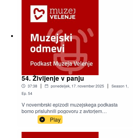
54. Življenje v panju
|
|
37:38
ponedeljek, 17. november 2025
Season
1
,
Ep.
54
V novembrski epizodi muzejskega podkasta
bomo prisluhnili pogovoru z avtorjem
dokumentarnega filma Življenje v panju Petrom
Play
Vrčkovnikom in kustosinjo Muzeja Velenje Špelo
Regulj.