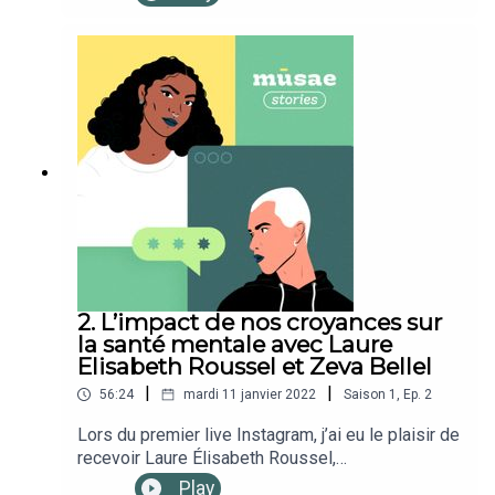
de mūsae reçoit des psychologues, des
thérapeutes, des artistes, des entrepreneur·se·s,
des associations pour donner un regard
holistique, positif et inclusif sur la santé
mentale.Retrouvez-nous sur : Notre
InstagramNotre site webNotre newsletterNotre
chaîne YouTubePodcast produit par Studio
Module Direction Artistique par Siobhan Keane
2. L’impact de nos croyances sur
la santé mentale avec Laure
Elisabeth Roussel et Zeva Bellel
|
|
56:24
mardi 11 janvier 2022
Saison
1
,
Ep.
2
Lors du premier live Instagram, j’ai eu le plaisir de
recevoir Laure Élisabeth Roussel,
hypnothérapeute et Zeva Bellel, coach pour les
Play