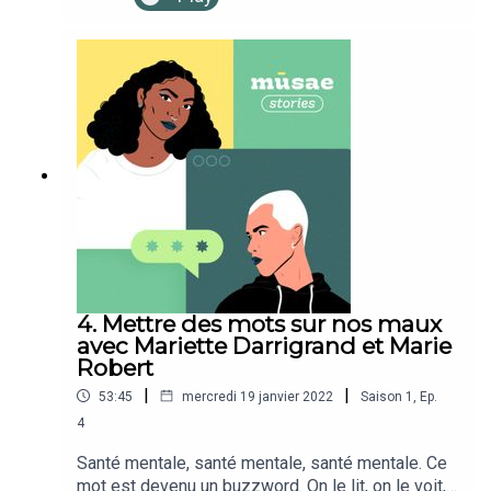
Nightline France: une association qui a mis en
place un service d'écoute téléphonique nocturne
pour répondre à l'anxiété des étudiant·e·s. Une
hotline qui a malheureusement connu une hausse
importante des appels lors de la crise COVID et
de l'isolement social imposé. Un live qui fait un
état des lieux des services d'écoute
psychologique en France pour les étudiant·e·s,
propose des solutions et nous aide à mieux
comprendre le stress, l'anxiété, l'angoisse et les
combattre.Retrouvez-nous sur : Notre
InstagramNotre site webNotre newsletterEn
format vidéoPodcast produit par Studio Module
Direction Artistique par Siobhan Keane
4. Mettre des mots sur nos maux
avec Mariette Darrigrand et Marie
Robert
|
|
53:45
mercredi 19 janvier 2022
Saison
1
,
Ep.
4
Santé mentale, santé mentale, santé mentale. Ce
mot est devenu un buzzword. On le lit, on le voit,