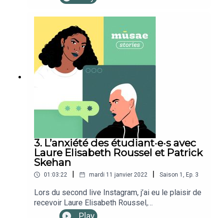
femmes. Un live pour comprendre pourquoi la
santé mentale nous met mal à l'aise, comment la
définir autrement, de quoi parle t-on lorsqu'on
parle de croyances limitantes, de bien-être
mental, de thérapies brèves ou encore de
coaching.Retrouvez-nous sur : Notre
InstagramNotre site webNotre newsletterEn
format vidéoPodcast produit par Studio Module
Direction Artistique par Siobhan Keane
3. L’anxiété des étudiant·e·s avec
Laure Elisabeth Roussel et Patrick
Skehan
|
|
01:03:22
mardi 11 janvier 2022
Saison
1
,
Ep.
3
Lors du second live Instagram, j’ai eu le plaisir de
recevoir Laure Elisabeth Roussel,
hypnothérapeute et Patrick Skehan, fondateur de
Play