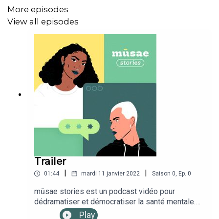
A Star is Born
, film de Bradley Cooper, avec Lady
More episodes
Gaga, 2018
View all episodes
Retrouvez-nous sur :
Notre
Instagram
Notre site
web
Notre
newsletter
La
vidéo
Podcast produit par
Studio Module
Trailer
Direction Artistique par
Siobhan Keane
|
|
01:44
mardi 11 janvier 2022
Saison
0
,
Ep.
0
mūsae stories est un podcast vidéo pour
dédramatiser et démocratiser la santé mentale.
Toutes les deux semaines, Christelle, fondatrice
Play