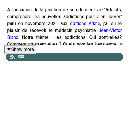
A l'occasion de la parution de son dernier livre "Addicts,
comprendre les nouvelles addictions pour s'en libérer"
paru en novembre 2021 aux
éditions Arkhê
, j’ai eu le
plaisir de recevoir le médecin psychiatre
Jean-Victor
Blanc
. Notre thème : les addictions. Qui sont-elles?
Comment agissent-elles ? Quels sont les liens entre la
Show more
pop culture et les addictions, pour le meilleur et pour le
RSS
pire. Un entretien riche de références en séries, cinéma,
musique, sport pour déconstruire nos mythes sur les
addictions et nous en libérer.
Les références mentionnées dans l'épisode :
Euphoria
, une série créée par Sam Levinson, HBO,
2019
I May Destroy You
, une série de Michaela Coel,
BBC One puis HBO, 2020